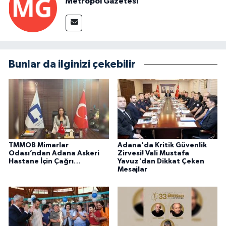
Metropol Gazetesi
Bunlar da ilginizi çekebilir
TMMOB Mimarlar
Adana'da Kritik Güvenlik
Odası’ndan Adana Askeri
Zirvesi! Vali Mustafa
Hastane İçin Çağrı…
Yavuz'dan Dikkat Çeken
Mesajlar