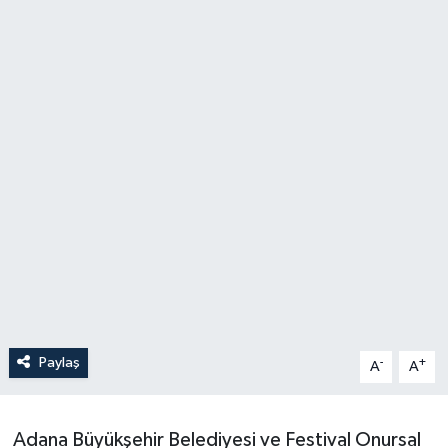
Paylaş
-
+
A
A
Adana Büyükşehir Belediyesi ve Festival Onursal