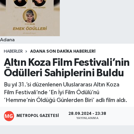
Resmi İlanlar
Adana
HABERLER
ADANA SON DAKIKA HABERLERI
Altın Koza Film Festivali’nin
Ödülleri Sahiplerini Buldu
Bu yıl 31.’si düzenlenen Uluslararası Altın Koza
Film Festivali’nde ’En İyi Film Ödülü’nü
’Hemme’nin Öldüğü Günlerden Biri’ adlı film aldı.
28.09.2024 - 23:38
METROPOL GAZETESI
YAYINLANMA