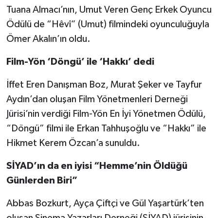
Tuana Almacı’nın, Umut Veren Genç Erkek Oyuncu
Ödülü de “Hêvî” (Umut) filmindeki oyunculuğuyla
Ömer Akalın’ın oldu.
Film-Yön ‘Döngü’ ile ‘Hakkı’ dedi
İffet Eren Danışman Boz, Murat Şeker ve Tayfur
Aydın’dan oluşan Film Yönetmenleri Derneği
Jürisi’nin verdiği Film-Yön En İyi Yönetmen Ödülü,
“Döngü” filmi ile Erkan Tahhuşoğlu ve “Hakkı” ile
Hikmet Kerem Özcan’a sunuldu.
SİYAD’ın da en iyisi “Hemme’nin Öldüğü
Günlerden Biri”
Abbas Bozkurt, Ayça Çiftçi ve Gül Yaşartürk’ten
oluşan Sinema Yazarları Derneği (SİYAD) jürisinin