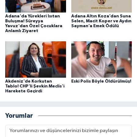
Adana'da Yürekleri Isıtan
Adana Altın Koza’dan Suna
Buluşma! Süreyya
Selen, Macit Koper ve Aydın
Yavuz'dan Özel Çocuklara
Sayman’a Emek Ödülü
Anlamlı Ziyaret
Akdeniz'de Korkutan
Eski Polis Böyle Öldürülmüş!
Tablo! CHP'li Şevkin Meclis'i
Harekete Geçirdi
Yorumlar