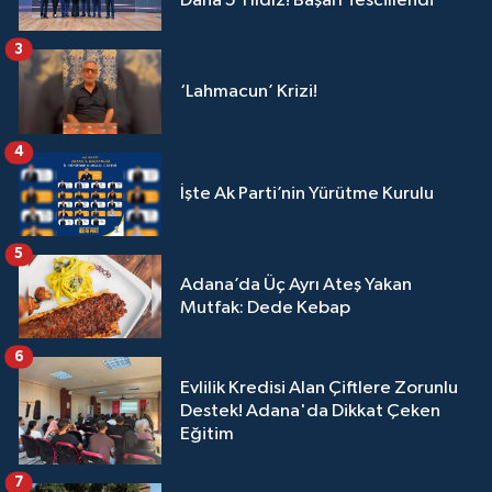
Daha 5 Yıldız! Başarı Tescillendi
3
‘Lahmacun’ Krizi!
4
İşte Ak Parti’nin Yürütme Kurulu
5
Adana’da Üç Ayrı Ateş Yakan
Mutfak: Dede Kebap
6
Evlilik Kredisi Alan Çiftlere Zorunlu
Destek! Adana'da Dikkat Çeken
Eğitim
7