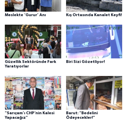
Meslekte ‘Gurur’ Anı
Kış Ortasında Kanalet Keyfi!
Güzellik Sektöründe Fark
Biri Sizi Gözetliyor!
Yaratıyorlar
"Sarıçam’ı CHP’nin Kalesi
Barut: "Bedelini
Yapacağız"
Ödeyecekler!"