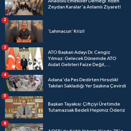
Anadolu Emekliler Derneği'nden
Zeydan Karalar'a Anlamlı Ziyaret!
2
‘Lahmacun’ Krizi!
3
ATO Başkan Adayı Dr. Cengiz
Yılmaz: Gelecek Dönemde ATO
Aidat Gelirleri Faize Değil,
Üyelerimize Ve Adana'ya Yatırılacak
4
Adana'da Pes Dedirten Hırsızlık!
Takıları Sakladığı Yer Şaşkına Çevirdi
5
Başkan Tayakısı: Çiftçiyi Üretimde
Tutamazsak Bedeli Hepimiz Öderiz
6