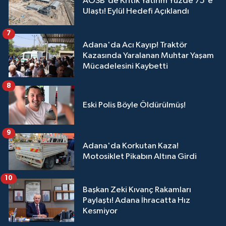
AOSB'de Kritik Yatırım Yüzde 75'e
Ulaştı! Eylül Hedefi Açıklandı
7
Adana'da Acı Kayıp! Traktör
Kazasında Yaralanan Muhtar Yaşam
Mücadelesini Kaybetti
8
Eski Polis Böyle Öldürülmüş!
9
Adana'da Korkutan Kaza!
Motosiklet Pikabın Altına Girdi
10
Başkan Zeki Kıvanç Rakamları
Paylaştı! Adana İhracatta Hız
Kesmiyor