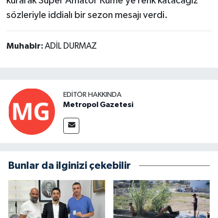
kurarak Süper Amatör Küme’ye renk katacağız"
sözleriyle iddialı bir sezon mesajı verdi.
Muhabir:
ADİL DURMAZ
EDITÖR HAKKINDA
Metropol Gazetesi
Bunlar da ilginizi çekebilir