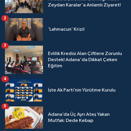
Zeydan Karalar'a Anlamlı Ziyaret!
2
‘Lahmacun’ Krizi!
3
Evlilik Kredisi Alan Çiftlere Zorunlu
Destek! Adana'da Dikkat Çeken
Eğitim
4
İşte Ak Parti’nin Yürütme Kurulu
5
Adana’da Üç Ayrı Ateş Yakan
Mutfak: Dede Kebap