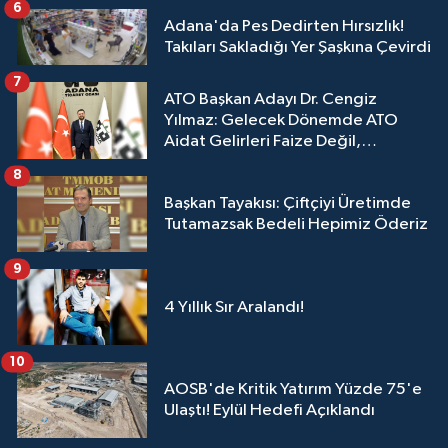
6
Adana'da Pes Dedirten Hırsızlık!
Takıları Sakladığı Yer Şaşkına Çevirdi
7
ATO Başkan Adayı Dr. Cengiz
Yılmaz: Gelecek Dönemde ATO
Aidat Gelirleri Faize Değil,
Üyelerimize Ve Adana'ya Yatırılacak
8
Başkan Tayakısı: Çiftçiyi Üretimde
Tutamazsak Bedeli Hepimiz Öderiz
9
4 Yıllık Sır Aralandı!
10
AOSB'de Kritik Yatırım Yüzde 75'e
Ulaştı! Eylül Hedefi Açıklandı