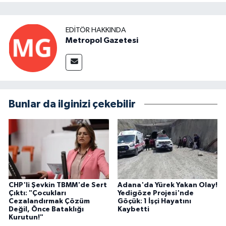
EDITÖR HAKKINDA
Metropol Gazetesi
Bunlar da ilginizi çekebilir
CHP'li Şevkin TBMM'de Sert
Adana'da Yürek Yakan Olay!
Çıktı: "Çocukları
Yedigöze Projesi'nde
Cezalandırmak Çözüm
Göçük: 1 İşçi Hayatını
Değil, Önce Bataklığı
Kaybetti
Kurutun!"