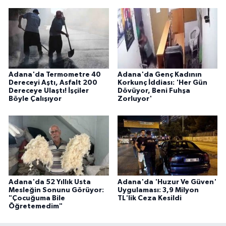
Adana'da Termometre 40
Adana'da Genç Kadının
Dereceyi Aştı, Asfalt 200
Korkunç İddiası: 'Her Gün
Dereceye Ulaştı! İşçiler
Dövüyor, Beni Fuhşa
Böyle Çalışıyor
Zorluyor'
Adana'da 52 Yıllık Usta
Adana'da 'Huzur Ve Güven'
Mesleğin Sonunu Görüyor:
Uygulaması: 3,9 Milyon
"Çocuğuma Bile
TL'lik Ceza Kesildi
Öğretemedim"