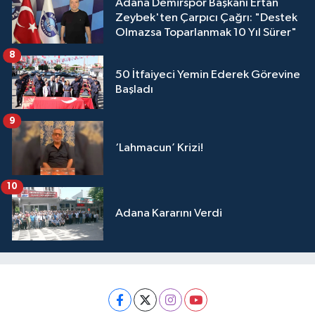
Adana Demirspor Başkanı Ertan
Zeybek'ten Çarpıcı Çağrı: "Destek
Olmazsa Toparlanmak 10 Yıl Sürer"
8
50 İtfaiyeci Yemin Ederek Görevine
Başladı
9
‘Lahmacun’ Krizi!
10
Adana Kararını Verdi