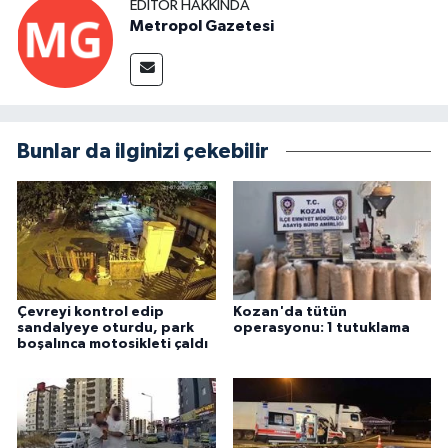
EDITÖR HAKKINDA
Metropol Gazetesi
Bunlar da ilginizi çekebilir
Çevreyi kontrol edip
Kozan'da tütün
sandalyeye oturdu, park
operasyonu: 1 tutuklama
boşalınca motosikleti çaldı