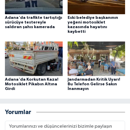
Adana'da trafikte tartıştığı
Eski belediye başkanının
sürücüye testereyle
yeğeni motosiklet
saldıran şahıs kamerada
kazasında hayatını
kaybetti
Adana'da Korkutan Kaza!
Jandarmadan Kritik Uyarı!
Motosiklet Pikabın Altına
Bu Telefon Gelirse Sakın
Girdi
İnanmayın
Yorumlar