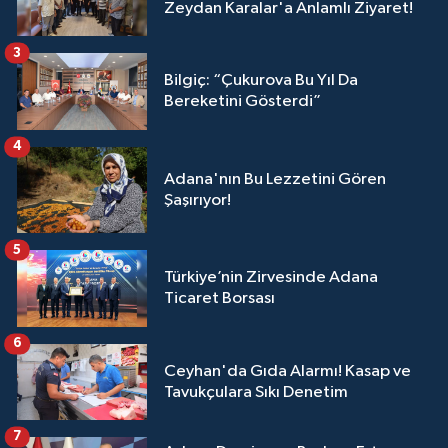
Zeydan Karalar'a Anlamlı Ziyaret!
3
Bilgiç: “Çukurova Bu Yıl Da
Bereketini Gösterdi”
4
Adana'nın Bu Lezzetini Gören
Şaşırıyor!
5
Türkiye’nin Zirvesinde Adana
Ticaret Borsası
6
Ceyhan'da Gıda Alarmı! Kasap ve
Tavukçulara Sıkı Denetim
7