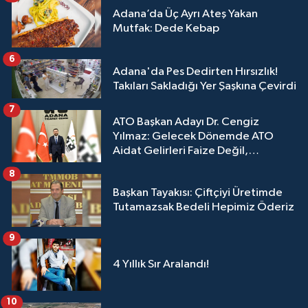
Adana’da Üç Ayrı Ateş Yakan
Mutfak: Dede Kebap
6
Adana'da Pes Dedirten Hırsızlık!
Takıları Sakladığı Yer Şaşkına Çevirdi
7
ATO Başkan Adayı Dr. Cengiz
Yılmaz: Gelecek Dönemde ATO
Aidat Gelirleri Faize Değil,
Üyelerimize Ve Adana'ya Yatırılacak
8
Başkan Tayakısı: Çiftçiyi Üretimde
Tutamazsak Bedeli Hepimiz Öderiz
9
4 Yıllık Sır Aralandı!
10