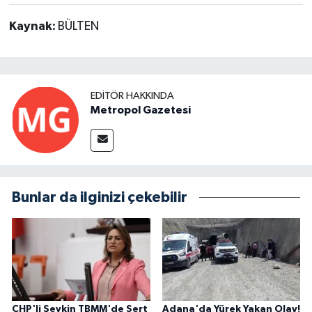
Kaynak:
BÜLTEN
EDITÖR HAKKINDA
Metropol Gazetesi
Bunlar da ilginizi çekebilir
CHP'li Şevkin TBMM'de Sert
Adana'da Yürek Yakan Olay!