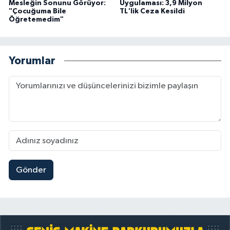
Mesleğin Sonunu Görüyor:
Uygulaması: 3,9 Milyon
"Çocuğuma Bile
TL'lik Ceza Kesildi
Öğretemedim"
Yorumlar
Gönder