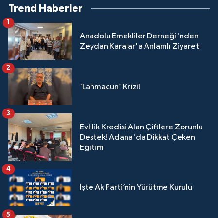
Trend Haberler
1
Anadolu Emekliler Derneği'nden
Zeydan Karalar'a Anlamlı Ziyaret!
2
‘Lahmacun’ Krizi!
3
Evlilik Kredisi Alan Çiftlere Zorunlu
Destek! Adana'da Dikkat Çeken
Eğitim
4
İşte Ak Parti’nin Yürütme Kurulu
5