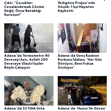
Çıktı: "Çocukları
Yedigöze Projesi'nde
Cezalandırmak Çözüm
Göçük: 1 İşçi Hayatını
Değil, Önce Bataklığı
Kaybetti
Kurutun!"
Adana'da Termometre 40
Adana'da Genç Kadının
Dereceyi Aştı, Asfalt 200
Korkunç İddiası: 'Her Gün
Dereceye Ulaştı! İşçiler
Dövüyor, Beni Fuhşa
Böyle Çalışıyor
Zorluyor'
Adana'da 52 Yıllık Usta
Adana'da 'Huzur Ve Güven'