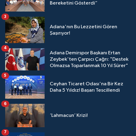
Bereketini Gösterdi”
3
Adana'nın Bu Lezzetini Gören
Şaşırıyor!
4
Adana Demirspor Başkanı Ertan
Zeybek'ten Çarpıcı Çağrı: "Destek
Olmazsa Toparlanmak 10 Yıl Sürer"
5
Ceyhan Ticaret Odası'na Bir Kez
Daha 5 Yıldız! Başarı Tescillendi
6
‘Lahmacun’ Krizi!
7