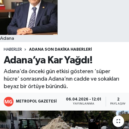
Resmi İlanlar
Adana
HABERLER
ADANA SON DAKIKA HABERLERI
Adana’ya Kar Yağdı!
Adana’da önceki gün etkisi gösteren ‘süper
hücre’ sonrasında Adana’nın cadde ve sokakları
beyaz bir örtüye büründü.
06.04.2026 - 12:01
2
METROPOL GAZETESI
YAYINLANMA
PAYLAŞIM