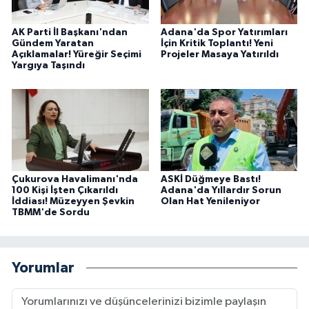
AK Parti İl Başkanı'ndan
Adana'da Spor Yatırımları
Gündem Yaratan
İçin Kritik Toplantı! Yeni
Açıklamalar! Yüreğir Seçimi
Projeler Masaya Yatırıldı
Yargıya Taşındı
Çukurova Havalimanı'nda
ASKİ Düğmeye Bastı!
100 Kişi İşten Çıkarıldı
Adana'da Yıllardır Sorun
İddiası! Müzeyyen Şevkin
Olan Hat Yenileniyor
TBMM'de Sordu
Yorumlar