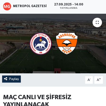
27.09.2025 - 14:00
METROPOL GAZETESI
YAYINLANMA
Paylaş
-
+
A
A
MAÇ CANLI VE ŞİFRESİZ
YAYINLANACAK