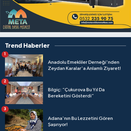
Trend Haberler
1
Anadolu Emekliler Derneği'nden
Zeydan Karalar'a Anlamlı Ziyaret!
2
Bilgiç: “Çukurova Bu Yıl Da
Bereketini Gösterdi”
3
Adana'nın Bu Lezzetini Gören
Şaşırıyor!