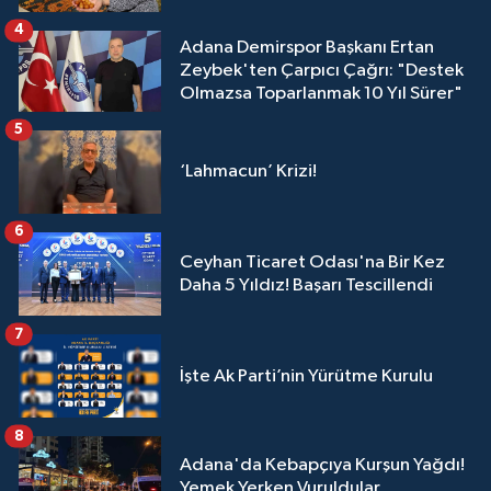
4
Adana Demirspor Başkanı Ertan
Zeybek'ten Çarpıcı Çağrı: "Destek
Olmazsa Toparlanmak 10 Yıl Sürer"
5
‘Lahmacun’ Krizi!
6
Ceyhan Ticaret Odası'na Bir Kez
Daha 5 Yıldız! Başarı Tescillendi
7
İşte Ak Parti’nin Yürütme Kurulu
8
Adana'da Kebapçıya Kurşun Yağdı!
Yemek Yerken Vuruldular