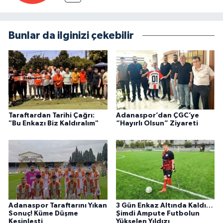
Bunlar da ilginizi çekebilir
Taraftardan Tarihi Çağrı:
Adanaspor’dan ÇGC’ye
"Bu Enkazı Biz Kaldıralım"
“Hayırlı Olsun” Ziyareti
Adanaspor Taraftarını Yıkan
3 Gün Enkaz Altında Kaldı…
Sonuç! Küme Düşme
Şimdi Ampute Futbolun
Kesinleşti
Yükselen Yıldızı