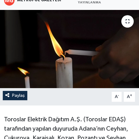
METROPOL GAZETESI
YAYINLANMA
Paylaş
-
+
A
A
Toroslar Elektrik Dağıtım A.Ş. (Toroslar EDAŞ)
tarafından yapılan duyuruda Adana’nın Ceyhan,
Çukurova, Karaisalı, Kozan, Pozantı ve Seyhan