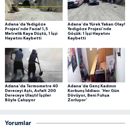
Adana'da Yedigöze
Adana'da Yürek Yakan Olay!
Projesi'nde Facia! 1,5
Yedigöze Projesi'nde
Metrelik Kaya Düştü, 1 İşçi
Göçük: 1 İşçi Hayatını
Hayatını Kaybetti
Kaybetti
Adana'da Termometre 40
Adana'da Genç Kadının
Dereceyi Aştı, Asfalt 200
Korkunç İddiası: 'Her Gün
Dereceye Ulaştı! İşçiler
Dövüyor, Beni Fuhşa
Böyle Çalışıyor
Zorluyor'
Yorumlar