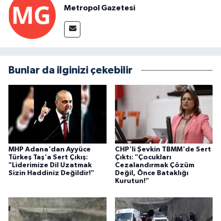
Metropol Gazetesi
Bunlar da ilginizi çekebilir
MHP Adana'dan Ayyüce
CHP'li Şevkin TBMM'de Sert
Türkeş Taş'a Sert Çıkış:
Çıktı: "Çocukları
"Liderimize Dil Uzatmak
Cezalandırmak Çözüm
Sizin Haddiniz Değildir!"
Değil, Önce Bataklığı
Kurutun!"