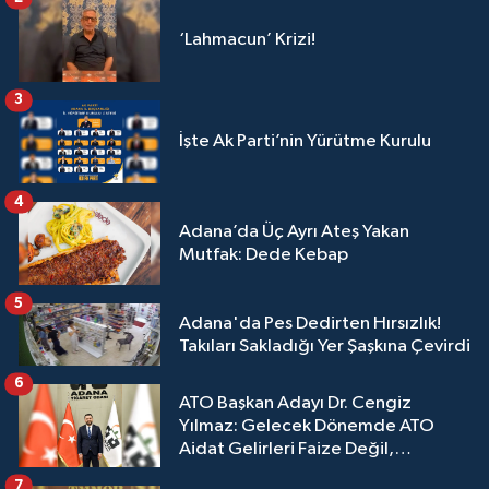
‘Lahmacun’ Krizi!
3
İşte Ak Parti’nin Yürütme Kurulu
4
Adana’da Üç Ayrı Ateş Yakan
Mutfak: Dede Kebap
5
Adana'da Pes Dedirten Hırsızlık!
Takıları Sakladığı Yer Şaşkına Çevirdi
6
ATO Başkan Adayı Dr. Cengiz
Yılmaz: Gelecek Dönemde ATO
Aidat Gelirleri Faize Değil,
Üyelerimize Ve Adana'ya Yatırılacak
7