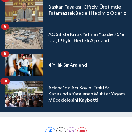
Başkan Tayakısı: Çiftçiyi Üretimde
Tutamazsak Bedeli Hepimiz Öderiz
8
AOSB'de Kritik Yatırım Yüzde 75'e
Ulaştı! Eylül Hedefi Açıklandı
9
4 Yıllık Sır Aralandı!
10
Adana'da Acı Kayıp! Traktör
Kazasında Yaralanan Muhtar Yaşam
Mücadelesini Kaybetti