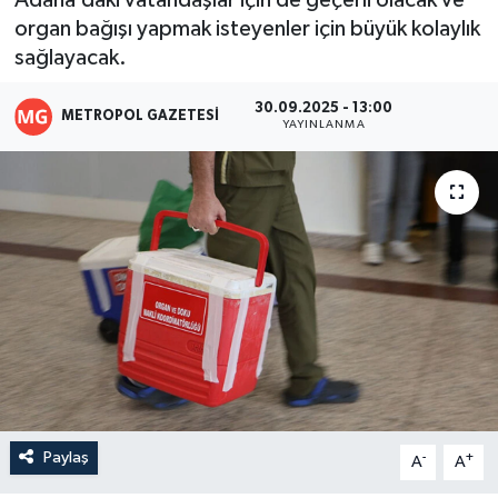
Adana’daki vatandaşlar için de geçerli olacak ve
organ bağışı yapmak isteyenler için büyük kolaylık
sağlayacak.
30.09.2025 - 13:00
METROPOL GAZETESI
YAYINLANMA
Paylaş
-
+
A
A