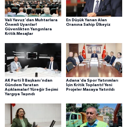
Vali Yavuz'dan Muhtarlara
En Düşük Yanan Alan
Önemli Uyarılar!
Oranına Sahip Ülkeyiz
Güvenlikten Yangınlara
Kritik Mesajlar
AK Parti İl Başkanı'ndan
Adana'da Spor Yatırımları
Gündem Yaratan
İçin Kritik Toplantı! Yeni
Açıklamalar! Yüreğir Seçimi
Projeler Masaya Yatırıldı
Yargıya Taşındı