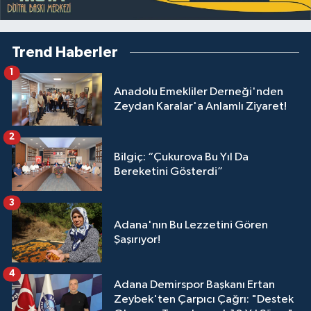
Trend Haberler
1
Anadolu Emekliler Derneği'nden
Zeydan Karalar'a Anlamlı Ziyaret!
2
Bilgiç: “Çukurova Bu Yıl Da
Bereketini Gösterdi”
3
Adana'nın Bu Lezzetini Gören
Şaşırıyor!
4
Adana Demirspor Başkanı Ertan
Zeybek'ten Çarpıcı Çağrı: "Destek