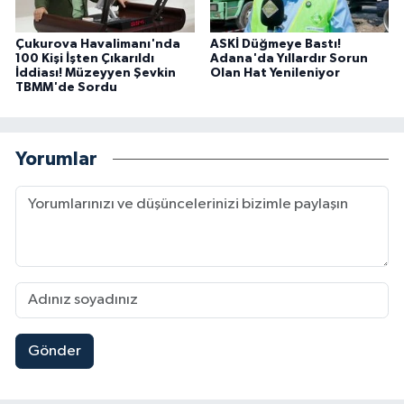
Çukurova Havalimanı'nda
ASKİ Düğmeye Bastı!
100 Kişi İşten Çıkarıldı
Adana'da Yıllardır Sorun
İddiası! Müzeyyen Şevkin
Olan Hat Yenileniyor
TBMM'de Sordu
Yorumlar
Gönder