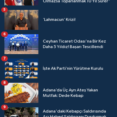
Olmazsa Toparlanmak 10 Yıl Sürer"
5
‘Lahmacun’ Krizi!
6
Ceyhan Ticaret Odası'na Bir Kez
Daha 5 Yıldız! Başarı Tescillendi
7
İşte Ak Parti’nin Yürütme Kurulu
8
Adana’da Üç Ayrı Ateş Yakan
Mutfak: Dede Kebap
9
Adana'daki Kebapçı Saldırısında
Acı Haber! Saldırganı Durdurmak