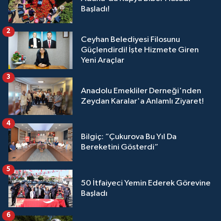
Başladı!
2
Ceyhan Belediyesi Filosunu
Güçlendirdi! İşte Hizmete Giren
Yeni Araçlar
3
Anadolu Emekliler Derneği'nden
Zeydan Karalar'a Anlamlı Ziyaret!
4
Bilgiç: “Çukurova Bu Yıl Da
Bereketini Gösterdi”
5
50 İtfaiyeci Yemin Ederek Görevine
Başladı
6