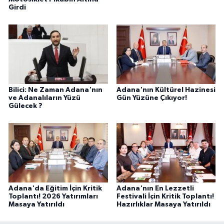
Girdi
Bilici: Ne Zaman Adana'nın
Adana'nın Kültürel Hazinesi
ve Adanalıların Yüzü
Gün Yüzüne Çıkıyor!
Gülecek ?
Adana'da Eğitim İçin Kritik
Adana'nın En Lezzetli
Toplantı! 2026 Yatırımları
Festivali İçin Kritik Toplantı!
Masaya Yatırıldı
Hazırlıklar Masaya Yatırıldı