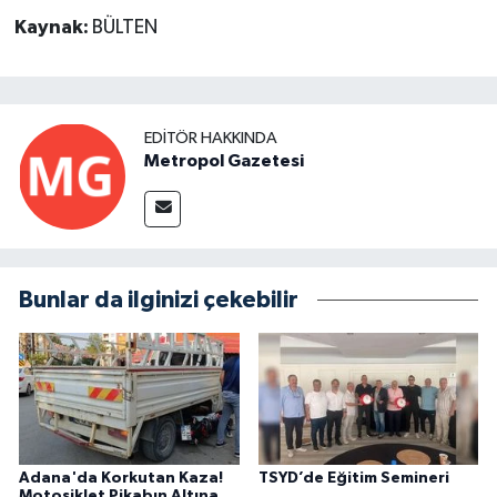
Kaynak:
BÜLTEN
EDITÖR HAKKINDA
Metropol Gazetesi
Bunlar da ilginizi çekebilir
Adana'da Korkutan Kaza!
TSYD’de Eğitim Semineri
Motosiklet Pikabın Altına