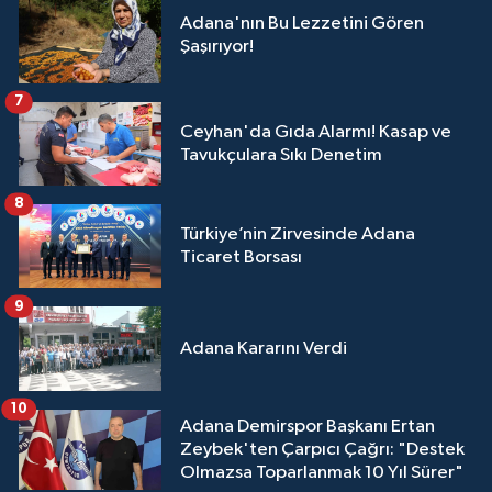
Adana'nın Bu Lezzetini Gören
Şaşırıyor!
7
Ceyhan'da Gıda Alarmı! Kasap ve
Tavukçulara Sıkı Denetim
8
Türkiye’nin Zirvesinde Adana
Ticaret Borsası
9
Adana Kararını Verdi
10
Adana Demirspor Başkanı Ertan
Zeybek'ten Çarpıcı Çağrı: "Destek
Olmazsa Toparlanmak 10 Yıl Sürer"