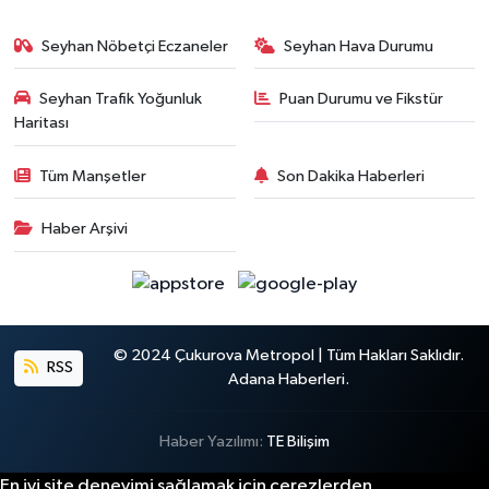
Seyhan Nöbetçi Eczaneler
Seyhan Hava Durumu
Seyhan Trafik Yoğunluk
Puan Durumu ve Fikstür
Haritası
Tüm Manşetler
Son Dakika Haberleri
Haber Arşivi
© 2024 Çukurova Metropol | Tüm Hakları Saklıdır.
RSS
Adana Haberleri.
Haber Yazılımı:
TE Bilişim
En iyi site deneyimi sağlamak için çerezlerden