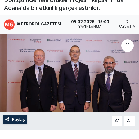
Dönüşümde Yeni Ufuklar Projesi” kapsamında
Adana’da bir etkinlik gerçekleştirildi.
05.02.2026 - 15:03
2
METROPOL GAZETESI
YAYINLANMA
PAYLAŞIM
Paylaş
-
+
A
A