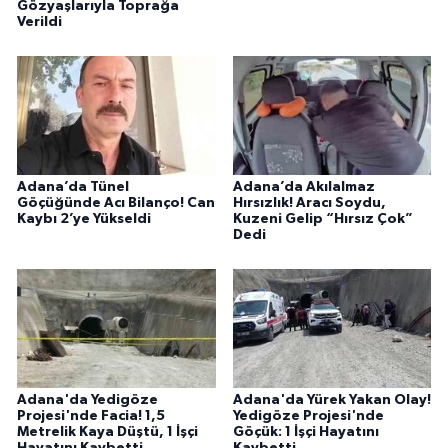
Gözyaşlarıyla Toprağa
Verildi
Adana’da Tünel
Adana’da Akılalmaz
Göçüğünde Acı Bilanço! Can
Hırsızlık! Aracı Soydu,
Kaybı 2’ye Yükseldi
Kuzeni Gelip “Hırsız Çok”
Dedi
Adana'da Yedigöze
Adana'da Yürek Yakan Olay!
Projesi'nde Facia! 1,5
Yedigöze Projesi'nde
Metrelik Kaya Düştü, 1 İşçi
Göçük: 1 İşçi Hayatını