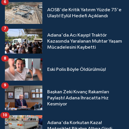
6
AOSB'de Kritik Yatırım Yüzde 75'e
Ulaştı! Eylül Hedefi Açıklandı
7
Adana'da Acı Kayıp! Traktör
Kazasında Yaralanan Muhtar Yaşam
Mücadelesini Kaybetti
8
Eski Polis Böyle Öldürülmüş!
9
Başkan Zeki Kıvanç Rakamları
Paylaştı! Adana İhracatta Hız
Kesmiyor
10
Adana'da Korkutan Kaza!
Motosiklet Pikabın Altına Girdi