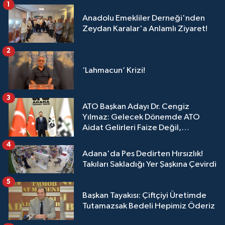
1
Anadolu Emekliler Derneği'nden
Zeydan Karalar'a Anlamlı Ziyaret!
2
‘Lahmacun’ Krizi!
3
ATO Başkan Adayı Dr. Cengiz
Yılmaz: Gelecek Dönemde ATO
Aidat Gelirleri Faize Değil,
Üyelerimize Ve Adana'ya Yatırılacak
4
Adana'da Pes Dedirten Hırsızlık!
Takıları Sakladığı Yer Şaşkına Çevirdi
5
Başkan Tayakısı: Çiftçiyi Üretimde
Tutamazsak Bedeli Hepimiz Öderiz