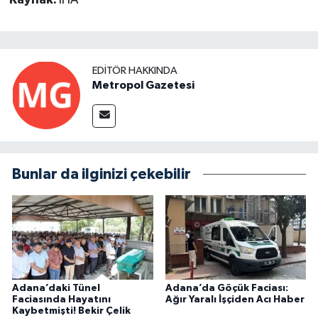
EDITÖR HAKKINDA
Metropol Gazetesi
Bunlar da ilginizi çekebilir
Adana’daki Tünel
Adana’da Göçük Faciası:
Faciasında Hayatını
Ağır Yaralı İşçiden Acı Haber
Kaybetmişti! Bekir Çelik