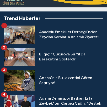
Trend Haberler
1
Anadolu Emekliler Derneği'nden
Zeydan Karalar'a Anlamlı Ziyaret!
2
Bilgiç: “Çukurova Bu Yıl Da
Bereketini Gösterdi”
3
Adana'nın Bu Lezzetini Gören
Şaşırıyor!
4
Adana Demirspor Başkanı Ertan
Zeybek'ten Çarpıcı Çağrı: "Destek