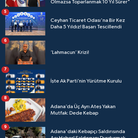
Olmazsa Toparlanmak 10 Yıl Sürer"
5
Ceyhan Ticaret Odası'na Bir Kez
Daha 5 Yıldız! Başarı Tescillendi
6
‘Lahmacun’ Krizi!
7
İşte Ak Parti’nin Yürütme Kurulu
8
Adana’da Üç Ayrı Ateş Yakan
Mutfak: Dede Kebap
9
Adana'daki Kebapçı Saldırısında