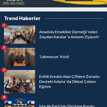
Trend Haberler
1
Anadolu Emekliler Derneği'nden
Zeydan Karalar'a Anlamlı Ziyaret!
2
‘Lahmacun’ Krizi!
3
Evlilik Kredisi Alan Çiftlere Zorunlu
Destek! Adana'da Dikkat Çeken
Eğitim
4
İşte Ak Parti’nin Yürütme Kurulu