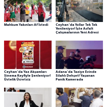
Mahkum Yakınları Af İstedi
Ceyhan'da Yollar Tek Tek
Yenileniyor! İşte Asfalt
Çalışmalarının Yeni Adresi
Ceyhan'da Yaz Akşamları
Adana'da Taziye Evinde
Sinema Keyfiyle Şenleniyor!
Silahlı Dehşet! Yaşanan
Üstelik Ücretsiz
Panik Kamerada