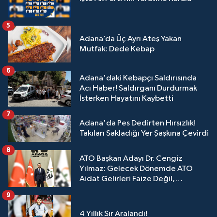
5
Adana’da Üç Ayrı Ateş Yakan
Mutfak: Dede Kebap
6
Adana'daki Kebapçı Saldırısında
Acı Haber! Saldırganı Durdurmak
İsterken Hayatını Kaybetti
7
Adana'da Pes Dedirten Hırsızlık!
Takıları Sakladığı Yer Şaşkına Çevirdi
8
ATO Başkan Adayı Dr. Cengiz
Yılmaz: Gelecek Dönemde ATO
Aidat Gelirleri Faize Değil,
Üyelerimize Ve Adana'ya Yatırılacak
9
4 Yıllık Sır Aralandı!