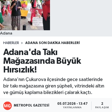
Resmi İlanlar
Adana
HABERLER
ADANA SON DAKIKA HABERLERI
Adana'da Takı
Mağazasında Büyük
Hırsızlık!
Adana'nın Çukurova ilçesinde gece saatlerinde
bir takı mağazasına giren şüpheli, vitrindeki altın
ve gümüş kaplama bilezikleri çalarak kaçtı.
05.07.2026 - 13:47
2
METROPOL GAZETESI
YAYINLANMA
PAYLAŞIM