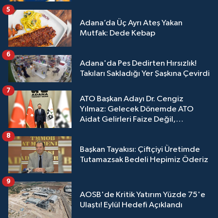
5
Adana’da Üç Ayrı Ateş Yakan
Mutfak: Dede Kebap
6
Adana'da Pes Dedirten Hırsızlık!
Takıları Sakladığı Yer Şaşkına Çevirdi
7
ATO Başkan Adayı Dr. Cengiz
Yılmaz: Gelecek Dönemde ATO
Aidat Gelirleri Faize Değil,
Üyelerimize Ve Adana'ya Yatırılacak
8
Başkan Tayakısı: Çiftçiyi Üretimde
Tutamazsak Bedeli Hepimiz Öderiz
9
AOSB'de Kritik Yatırım Yüzde 75'e
Ulaştı! Eylül Hedefi Açıklandı