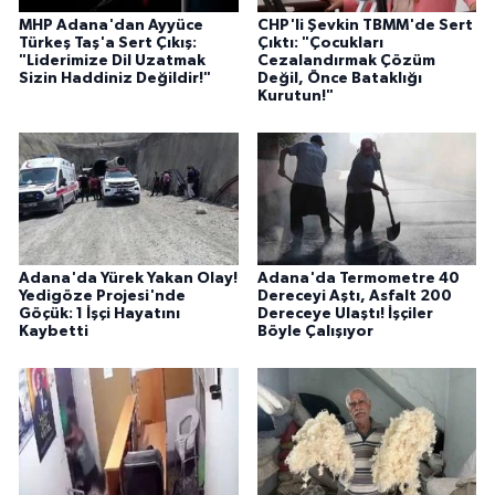
MHP Adana'dan Ayyüce
CHP'li Şevkin TBMM'de Sert
Türkeş Taş'a Sert Çıkış:
Çıktı: "Çocukları
"Liderimize Dil Uzatmak
Cezalandırmak Çözüm
Sizin Haddiniz Değildir!"
Değil, Önce Bataklığı
Kurutun!"
Adana'da Yürek Yakan Olay!
Adana'da Termometre 40
Yedigöze Projesi'nde
Dereceyi Aştı, Asfalt 200
Göçük: 1 İşçi Hayatını
Dereceye Ulaştı! İşçiler
Kaybetti
Böyle Çalışıyor