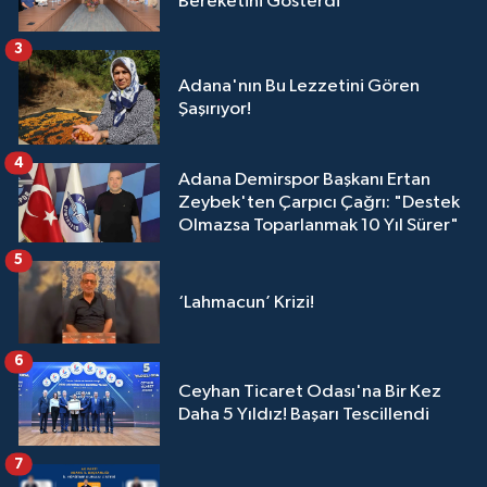
Bereketini Gösterdi”
3
Adana'nın Bu Lezzetini Gören
Şaşırıyor!
4
Adana Demirspor Başkanı Ertan
Zeybek'ten Çarpıcı Çağrı: "Destek
Olmazsa Toparlanmak 10 Yıl Sürer"
5
‘Lahmacun’ Krizi!
6
Ceyhan Ticaret Odası'na Bir Kez
Daha 5 Yıldız! Başarı Tescillendi
7