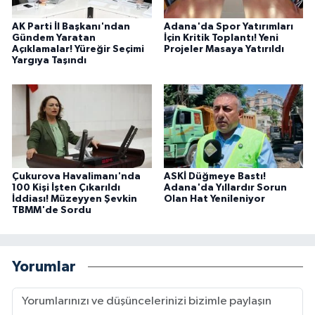
AK Parti İl Başkanı'ndan
Adana'da Spor Yatırımları
Gündem Yaratan
İçin Kritik Toplantı! Yeni
Açıklamalar! Yüreğir Seçimi
Projeler Masaya Yatırıldı
Yargıya Taşındı
Çukurova Havalimanı'nda
ASKİ Düğmeye Bastı!
100 Kişi İşten Çıkarıldı
Adana'da Yıllardır Sorun
İddiası! Müzeyyen Şevkin
Olan Hat Yenileniyor
TBMM'de Sordu
Yorumlar