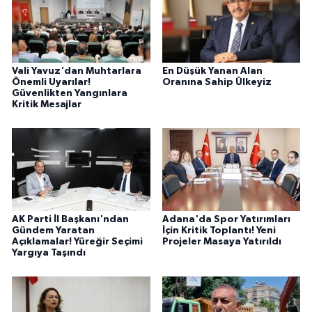
Vali Yavuz'dan Muhtarlara
En Düşük Yanan Alan
Önemli Uyarılar!
Oranına Sahip Ülkeyiz
Güvenlikten Yangınlara
Kritik Mesajlar
AK Parti İl Başkanı'ndan
Adana'da Spor Yatırımları
Gündem Yaratan
İçin Kritik Toplantı! Yeni
Açıklamalar! Yüreğir Seçimi
Projeler Masaya Yatırıldı
Yargıya Taşındı