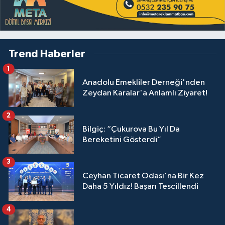
Trend Haberler
1
Anadolu Emekliler Derneği'nden
Zeydan Karalar'a Anlamlı Ziyaret!
2
Bilgiç: “Çukurova Bu Yıl Da
Bereketini Gösterdi”
3
Ceyhan Ticaret Odası'na Bir Kez
Daha 5 Yıldız! Başarı Tescillendi
4