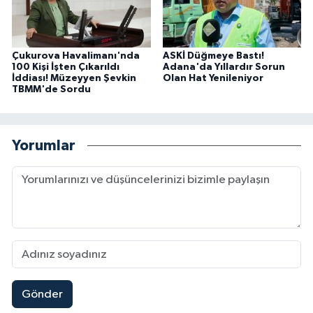
Çukurova Havalimanı'nda
ASKİ Düğmeye Bastı!
100 Kişi İşten Çıkarıldı
Adana'da Yıllardır Sorun
İddiası! Müzeyyen Şevkin
Olan Hat Yenileniyor
TBMM'de Sordu
Yorumlar
Gönder