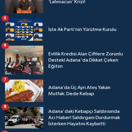
‘Lahmacun’ Krizi!
5
İşte Ak Parti’nin Yürütme Kurulu
6
Evlilik Kredisi Alan Çiftlere Zorunlu
Destek! Adana'da Dikkat Çeken
Eğitim
7
Adana’da Üç Ayrı Ateş Yakan
Mutfak: Dede Kebap
8
Adana'daki Kebapçı Saldırısında
Acı Haber! Saldırganı Durdurmak
İsterken Hayatını Kaybetti