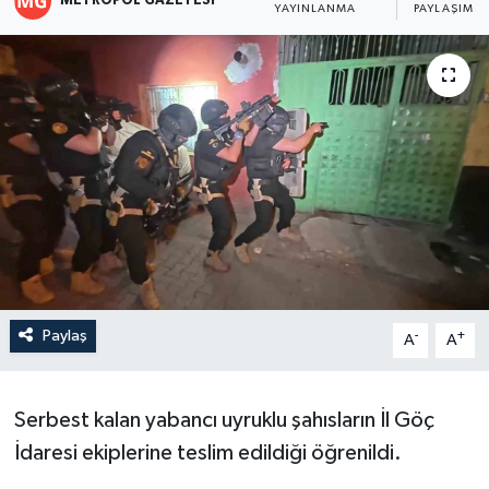
METROPOL GAZETESI
YAYINLANMA
PAYLAŞIM
Paylaş
-
+
A
A
Serbest kalan yabancı uyruklu şahısların İl Göç
İdaresi ekiplerine teslim edildiği öğrenildi.