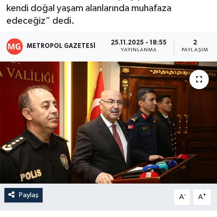
kendi doğal yaşam alanlarında muhafaza
edeceğiz” dedi.
25.11.2025 - 18:55
2
METROPOL GAZETESI
YAYINLANMA
PAYLAŞIM
Paylaş
-
+
A
A