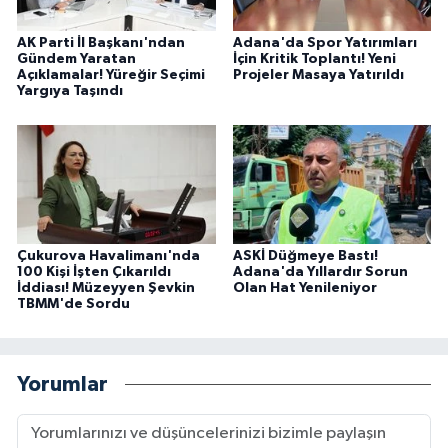
AK Parti İl Başkanı'ndan
Adana'da Spor Yatırımları
Gündem Yaratan
İçin Kritik Toplantı! Yeni
Açıklamalar! Yüreğir Seçimi
Projeler Masaya Yatırıldı
Yargıya Taşındı
Çukurova Havalimanı'nda
ASKİ Düğmeye Bastı!
100 Kişi İşten Çıkarıldı
Adana'da Yıllardır Sorun
İddiası! Müzeyyen Şevkin
Olan Hat Yenileniyor
TBMM'de Sordu
Yorumlar