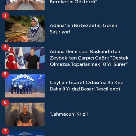
Bereketini Gösterdi”
3
Adana'nın Bu Lezzetini Gören
Şaşırıyor!
4
Adana Demirspor Başkanı Ertan
Zeybek'ten Çarpıcı Çağrı: "Destek
Olmazsa Toparlanmak 10 Yıl Sürer"
5
Ceyhan Ticaret Odası'na Bir Kez
Daha 5 Yıldız! Başarı Tescillendi
6
‘Lahmacun’ Krizi!
7