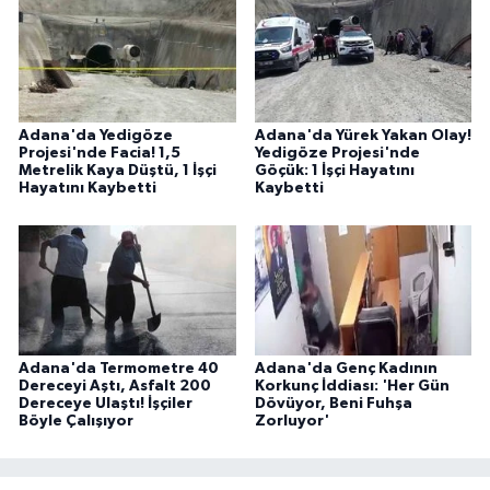
Adana'da Yedigöze
Adana'da Yürek Yakan Olay!
Projesi'nde Facia! 1,5
Yedigöze Projesi'nde
Metrelik Kaya Düştü, 1 İşçi
Göçük: 1 İşçi Hayatını
Hayatını Kaybetti
Kaybetti
Adana'da Termometre 40
Adana'da Genç Kadının
Dereceyi Aştı, Asfalt 200
Korkunç İddiası: 'Her Gün
Dereceye Ulaştı! İşçiler
Dövüyor, Beni Fuhşa
Böyle Çalışıyor
Zorluyor'