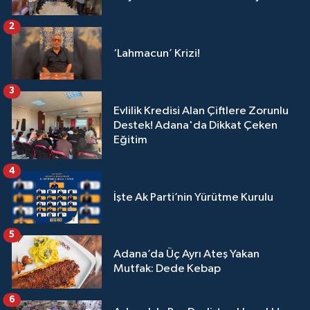
2
‘Lahmacun’ Krizi!
3
Evlilik Kredisi Alan Çiftlere Zorunlu
Destek! Adana'da Dikkat Çeken
Eğitim
4
İşte Ak Parti’nin Yürütme Kurulu
5
Adana’da Üç Ayrı Ateş Yakan
Mutfak: Dede Kebap
6