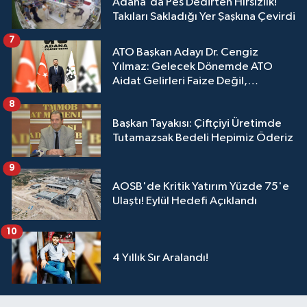
Adana'da Pes Dedirten Hırsızlık!
Takıları Sakladığı Yer Şaşkına Çevirdi
7
ATO Başkan Adayı Dr. Cengiz
Yılmaz: Gelecek Dönemde ATO
Aidat Gelirleri Faize Değil,
Üyelerimize Ve Adana'ya Yatırılacak
8
Başkan Tayakısı: Çiftçiyi Üretimde
Tutamazsak Bedeli Hepimiz Öderiz
9
AOSB'de Kritik Yatırım Yüzde 75'e
Ulaştı! Eylül Hedefi Açıklandı
10
4 Yıllık Sır Aralandı!