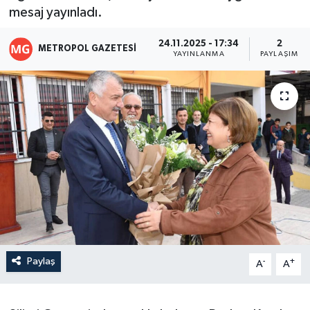
mesaj yayınladı.
24.11.2025 - 17:34
2
METROPOL GAZETESI
YAYINLANMA
PAYLAŞIM
Paylaş
-
+
A
A