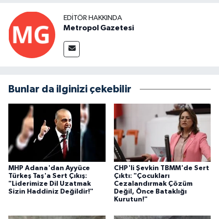
EDITÖR HAKKINDA
Metropol Gazetesi
Bunlar da ilginizi çekebilir
MHP Adana'dan Ayyüce
CHP'li Şevkin TBMM'de Sert
Türkeş Taş'a Sert Çıkış:
Çıktı: "Çocukları
"Liderimize Dil Uzatmak
Cezalandırmak Çözüm
Sizin Haddiniz Değildir!"
Değil, Önce Bataklığı
Kurutun!"