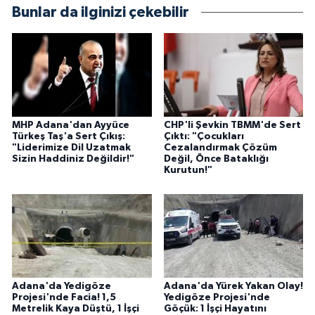
Bunlar da ilginizi çekebilir
MHP Adana'dan Ayyüce
CHP'li Şevkin TBMM'de Sert
Türkeş Taş'a Sert Çıkış:
Çıktı: "Çocukları
"Liderimize Dil Uzatmak
Cezalandırmak Çözüm
Sizin Haddiniz Değildir!"
Değil, Önce Bataklığı
Kurutun!"
Adana'da Yedigöze
Adana'da Yürek Yakan Olay!
Projesi'nde Facia! 1,5
Yedigöze Projesi'nde
Metrelik Kaya Düştü, 1 İşçi
Göçük: 1 İşçi Hayatını