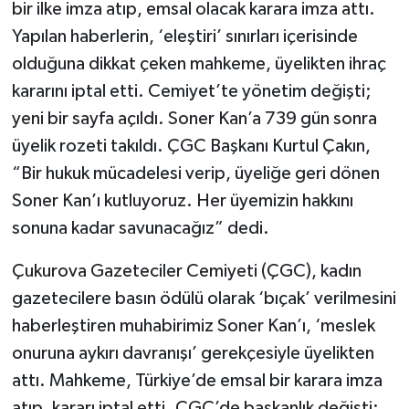
bir ilke imza atıp, emsal olacak karara imza attı.
Yapılan haberlerin, ‘eleştiri’ sınırları içerisinde
olduğuna dikkat çeken mahkeme, üyelikten ihraç
kararını iptal etti. Cemiyet’te yönetim değişti;
yeni bir sayfa açıldı. Soner Kan’a 739 gün sonra
üyelik rozeti takıldı. ÇGC Başkanı Kurtul Çakın,
“Bir hukuk mücadelesi verip, üyeliğe geri dönen
Soner Kan’ı kutluyoruz. Her üyemizin hakkını
sonuna kadar savunacağız” dedi.
Çukurova Gazeteciler Cemiyeti (ÇGC), kadın
gazetecilere basın ödülü olarak ‘bıçak’ verilmesini
haberleştiren muhabirimiz Soner Kan’ı, ‘meslek
onuruna aykırı davranışı’ gerekçesiyle üyelikten
attı. Mahkeme, Türkiye’de emsal bir karara imza
atıp, kararı iptal etti. ÇGC’de başkanlık değişti;