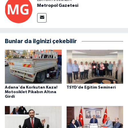
Metropol Gazetesi
Bunlar da ilginizi çekebilir
Adana'da Korkutan Kaza!
TSYD’de Eğitim Semineri
Motosiklet Pikabın Altına
Girdi