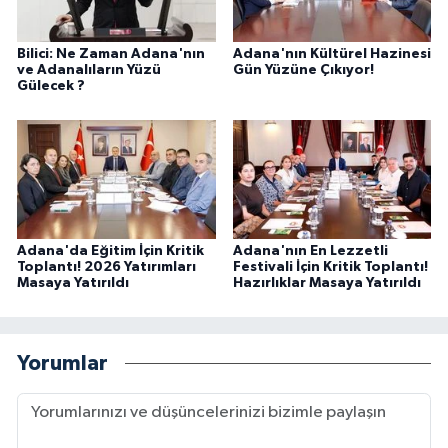
Bilici: Ne Zaman Adana'nın
Adana'nın Kültürel Hazinesi
ve Adanalıların Yüzü
Gün Yüzüne Çıkıyor!
Gülecek ?
Adana'da Eğitim İçin Kritik
Adana'nın En Lezzetli
Toplantı! 2026 Yatırımları
Festivali İçin Kritik Toplantı!
Masaya Yatırıldı
Hazırlıklar Masaya Yatırıldı
Yorumlar