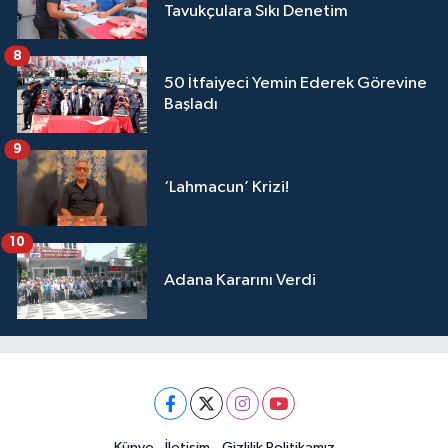
Tavukçulara Sıkı Denetim
8
50 İtfaiyeci Yemin Ederek Görevine
Başladı
9
‘Lahmacun’ Krizi!
10
Adana Kararını Verdi
Künye
İletişim
Gizlilik Politikamız