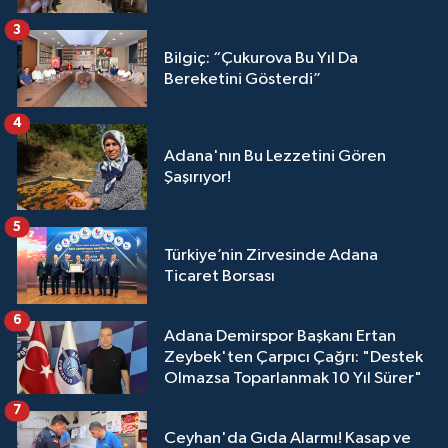
3
Bilgiç: “Çukurova Bu Yıl Da
Bereketini Gösterdi”
4
Adana'nın Bu Lezzetini Gören
Şaşırıyor!
5
Türkiye’nin Zirvesinde Adana
Ticaret Borsası
6
Adana Demirspor Başkanı Ertan
Zeybek'ten Çarpıcı Çağrı: "Destek
Olmazsa Toparlanmak 10 Yıl Sürer"
7
Ceyhan'da Gıda Alarmı! Kasap ve