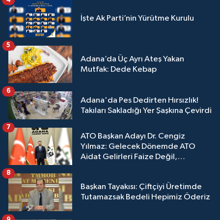
İşte Ak Parti’nin Yürütme Kurulu
5
Adana’da Üç Ayrı Ateş Yakan
Mutfak: Dede Kebap
6
Adana'da Pes Dedirten Hırsızlık!
Takıları Sakladığı Yer Şaşkına Çevirdi
7
ATO Başkan Adayı Dr. Cengiz
Yılmaz: Gelecek Dönemde ATO
Aidat Gelirleri Faize Değil,
Üyelerimize Ve Adana'ya Yatırılacak
8
Başkan Tayakısı: Çiftçiyi Üretimde
Tutamazsak Bedeli Hepimiz Öderiz
9