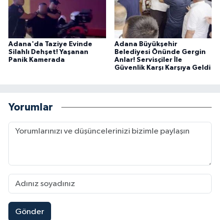
Adana'da Taziye Evinde
Adana Büyükşehir
Silahlı Dehşet! Yaşanan
Belediyesi Önünde Gergin
Panik Kamerada
Anlar! Servisçiler İle
Güvenlik Karşı Karşıya Geldi
Yorumlar
Gönder