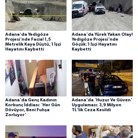
Adana'da Yedigöze
Adana'da Yürek Yakan Olay!
Projesi'nde Facia! 1,5
Yedigöze Projesi'nde
Metrelik Kaya Düştü, 1 İşçi
Göçük: 1 İşçi Hayatını
Hayatını Kaybetti
Kaybetti
Adana'da Genç Kadının
Adana'da 'Huzur Ve Güven'
Korkunç İddiası: 'Her Gün
Uygulaması: 3,9 Milyon
Dövüyor, Beni Fuhşa
TL'lik Ceza Kesildi
Zorluyor'