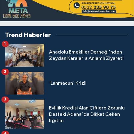
Trend Haberler
1
Anadolu Emekliler Derneği'nden
Zeydan Karalar'a Anlamlı Ziyaret!
2
‘Lahmacun’ Krizi!
3
Evlilik Kredisi Alan Çiftlere Zorunlu
Destek! Adana'da Dikkat Çeken
Eğitim
4