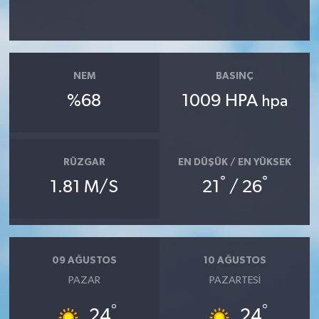
NEM
BASINÇ
%68
1009 HPA
hpa
RÜZGAR
EN DÜŞÜK / EN YÜKSEK
°
°
1.81 M/S
21
/ 26
09 AĞUSTOS
10 AĞUSTOS
PAZAR
PAZARTESI
°
°
24
24