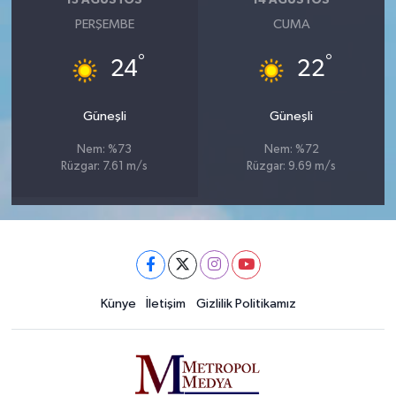
13 AĞUSTOS
14 AĞUSTOS
PERŞEMBE
CUMA
°
°
24
22
Güneşli
Güneşli
Nem: %73
Nem: %72
Rüzgar: 7.61 m/s
Rüzgar: 9.69 m/s
Künye
İletişim
Gizlilik Politikamız