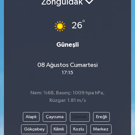
Zonguldak
Resmi İlanlar
°
26
Güneşli
08 Ağustos Cumartesi
17:15
Nem: %68, Basınç: 1009 hpa hPa,
Rüzgar: 1.81 m/s
Alaplı
Çaycuma
Devrek
Ereğli
Gökçebey
Kilimli
Kozlu
Merkez