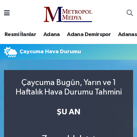
Siyaset
Yazarlar
Seyhan Nöbetçi Eczaneler
Resmi İlanlar
Adana
Adana Demirspor
Adanas
Ekonomi
Foto Galeri
Seyhan Hava Durumu
Çaycuma Hava Durumu
Sağlık
Videolar
Seyhan Trafik Yoğunluk Haritası
Spor
Süper Lig Puan Durumu ve Fikstür
Çaycuma Bugün, Yarın ve 1
Özel Haberler
Tüm Manşetler
Haftalık Hava Durumu Tahmini
Yerel Yönetim
Son Dakika Haberleri
ŞU AN
Kültür-Sanat
Haber Arşivi
Magazin