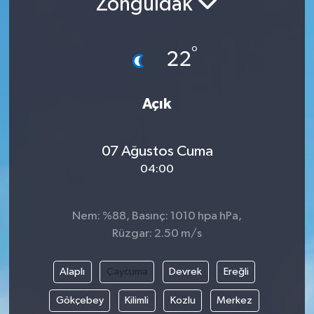
Zonguldak
Resmi İlanlar
°
22
Açık
07 Ağustos Cuma
04:00
Nem: %88, Basınç: 1010 hpa hPa,
Rüzgar: 2.50 m/s
Alaplı
Çaycuma
Devrek
Ereğli
Gökçebey
Kilimli
Kozlu
Merkez