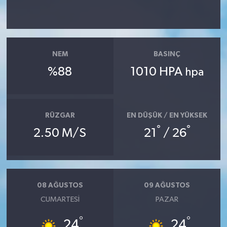
NEM
BASINÇ
%88
1010 HPA
hpa
RÜZGAR
EN DÜŞÜK / EN YÜKSEK
°
°
2.50 M/S
21
/ 26
08 AĞUSTOS
09 AĞUSTOS
CUMARTESI
PAZAR
°
°
24
24