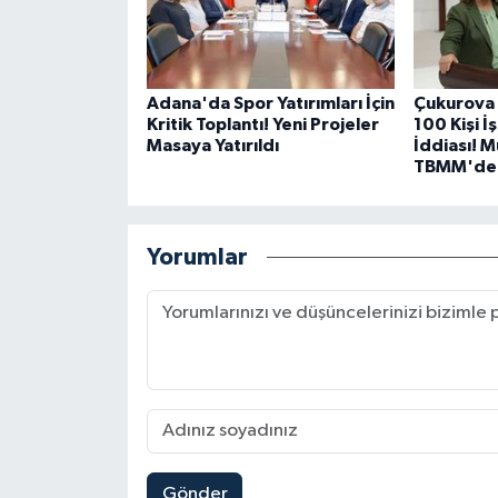
Adana'da Spor Yatırımları İçin
Çukurova 
Kritik Toplantı! Yeni Projeler
100 Kişi İ
Masaya Yatırıldı
İddiası! 
TBMM'de
Yorumlar
Gönder