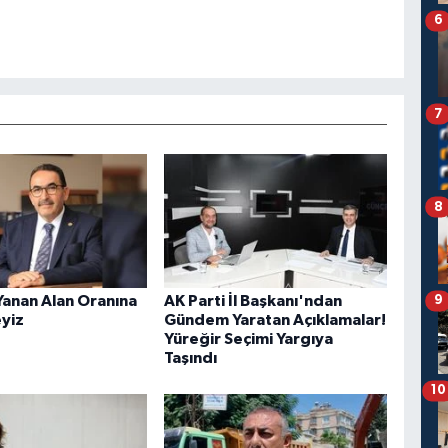
6
7
8
Yanan Alan Oranına
AK Parti İl Başkanı'ndan
9
eyiz
Gündem Yaratan Açıklamalar!
Yüreğir Seçimi Yargıya
Taşındı
10