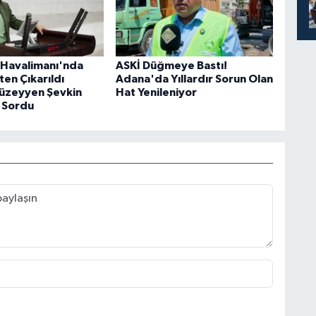
Havalimanı'nda
ASKİ Düğmeye Bastı!
şten Çıkarıldı
Adana'da Yıllardır Sorun Olan
Müzeyyen Şevkin
Hat Yenileniyor
 Sordu