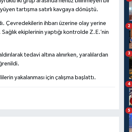
yruklu iki grup arasında henüz bilinmeyen bir
üyüyen tartışma satırlı kavgaya dönüştü.
dı. Çevredekilerin ihbarı üzerine olay yerine
2
 Sağlık ekiplerinin yaptığı kontrolde Z.E.’nin
3
dırılarak tedavi altına alınırken, yaralılardan
ğrenildi.
ilerin yakalanması için çalışma başlattı.
4
5