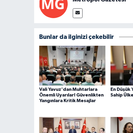
Bunlar da ilginizi çekebilir
Vali Yavuz'dan Muhtarlara
En Düşük 
Önemli Uyarılar! Güvenlikten
Sahip Ülk
Yangınlara Kritik Mesajlar