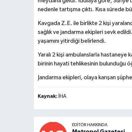
meydana geldi. İddiaya göre, Suriye u
nedenle tartışma çıktı. Kısa sürede b
Kavgada Z.E. ile birlikte 2 kişi yaralan
sağlık ve jandarma ekipleri sevk edildi.
yaşamını yitirdiği belirlendi.
Yaralı 2 kişi ambulanslarla hastaneye kal
birinin hayati tehlikesinin bulunduğu ö
Jandarma ekipleri, olaya karışan şüphel
Kaynak:
İHA
EDITÖR HAKKINDA
Metropol Gazetesi