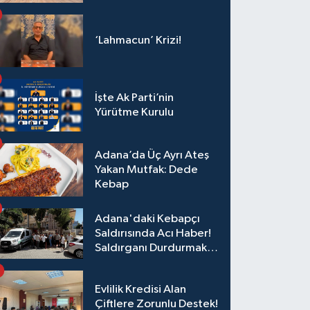
‘Lahmacun’ Krizi!
İşte Ak Parti’nin
Yürütme Kurulu
Adana’da Üç Ayrı Ateş
Yakan Mutfak: Dede
Kebap
Adana'daki Kebapçı
Saldırısında Acı Haber!
Saldırganı Durdurmak
İsterken Hayatını
Kaybetti
Evlilik Kredisi Alan
Çiftlere Zorunlu Destek!