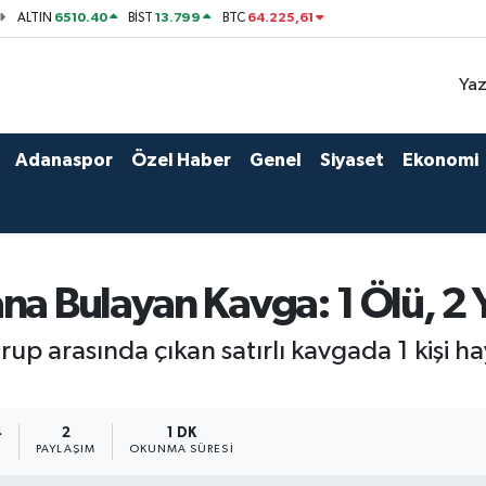
6510.40
13.799
64.225,61
ALTIN
BİST
BTC
Yaz
Adanaspor
Özel Haber
Genel
Siyaset
Ekonomi
na Bulayan Kavga: 1 Ölü, 2 Y
p arasında çıkan satırlı kavgada 1 kişi haya
4
2
1 DK
PAYLAŞIM
OKUNMA SÜRESI