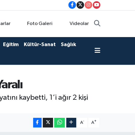
arlar
Foto Galeri
Videolar
Eğitim
Kültür-Sanat
Sağlık
aralı
tını kaybetti, 1’i ağır 2 kişi
-
+
A
A