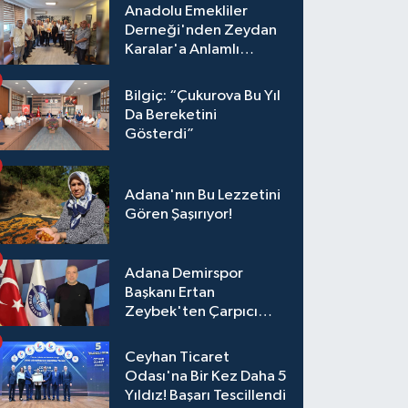
Anadolu Emekliler
Derneği'nden Zeydan
Karalar'a Anlamlı
Ziyaret!
Bilgiç: “Çukurova Bu Yıl
Da Bereketini
Gösterdi”
Adana'nın Bu Lezzetini
Gören Şaşırıyor!
Adana Demirspor
Başkanı Ertan
Zeybek'ten Çarpıcı
Çağrı: "Destek Olmazsa
Toparlanmak 10 Yıl
Ceyhan Ticaret
Sürer"
Odası'na Bir Kez Daha 5
Yıldız! Başarı Tescillendi