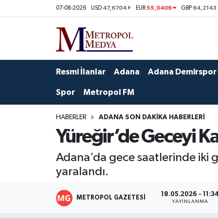
47,6704
55,0406
64,2143
07-08-2026
USD
EUR
GBP
Siyaset
Yazarlar
Seyhan Nöbetçi Eczaneler
Ekonomi
Foto Galeri
Seyhan Hava Durumu
Resmi İlanlar
Adana
Adana Demirspor
Sağlık
Videolar
Seyhan Trafik Yoğunluk Haritası
Spor
Metropol FM
Spor
Süper Lig Puan Durumu ve Fikstür
HABERLER
ADANA SON DAKIKA HABERLERI
Yüreğir’de Geceyi Ka
Özel Haberler
Tüm Manşetler
Adana’da gece saatlerinde iki gru
Yerel Yönetim
Son Dakika Haberleri
yaralandı.
Kültür-Sanat
Haber Arşivi
18.05.2026 - 11:3
METROPOL GAZETESI
YAYINLANMA
Magazin