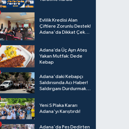
Evlilik Kredisi Alan
Çiftlere Zorunlu Destek!
Adana'da Dikkat Çeken
Eğitim
Adana’da Üç Ayrı Ateş
Yakan Mutfak: Dede
Kebap
Adana'daki Kebapçı
Saldırısında Acı Haber!
Saldırganı Durdurmak
İsterken Hayatını
Kaybetti
Yeni S Plaka Kararı
Adana'yı Karıştırdı!
Adana'da Pes Dedirten