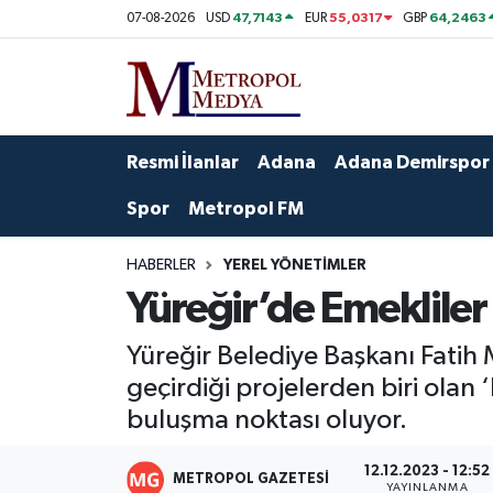
47,7143
55,0317
64,2463
07-08-2026
USD
EUR
GBP
Siyaset
Yazarlar
Seyhan Nöbetçi Eczaneler
Ekonomi
Foto Galeri
Seyhan Hava Durumu
Resmi İlanlar
Adana
Adana Demirspor
Sağlık
Videolar
Seyhan Trafik Yoğunluk Haritası
Spor
Metropol FM
Spor
Süper Lig Puan Durumu ve Fikstür
HABERLER
YEREL YÖNETIMLER
Yüreğir’de Emeklile
Özel Haberler
Tüm Manşetler
Yüreğir Belediye Başkanı Fatih 
Yerel Yönetim
Son Dakika Haberleri
geçirdiği projelerden biri olan
buluşma noktası oluyor.
Kültür-Sanat
Haber Arşivi
12.12.2023 - 12:52
Magazin
METROPOL GAZETESI
YAYINLANMA