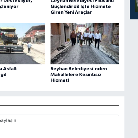
r Destekliyor,
Ceyhan Belediyesi Filosunu
çleniyor
Güçlendirdi! İşte Hizmete
Giren Yeni Araçlar
 Asfalt
Seyhan Belediyesi'nden
ği!
Mahallelere Kesintisiz
Hizmet!