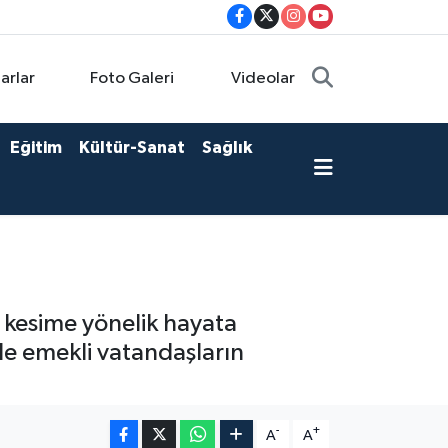
arlar
Foto Galeri
Videolar
Eğitim
Kültür-Sanat
Sağlık
r kesime yönelik hayata
nde emekli vatandaşların
-
+
A
A