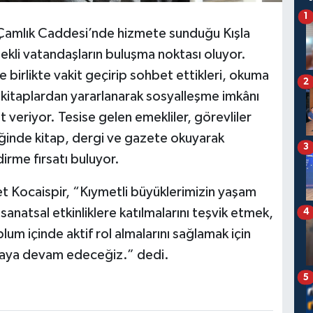
1
i Çamlık Caddesi’nde hizmete sunduğu Kışla
ekli vatandaşların buluşma noktası oluyor.
le birlikte vakit geçirip sohbet ettikleri, okuma
2
kitaplardan yararlanarak sosyalleşme imkânı
t veriyor. Tesise gelen emekliler, görevliler
iğinde kitap, dergi ve gazete okuyarak
3
dirme fırsatı buluyor.
t Kocaispir, “Kıymetli büyüklerimizin yaşam
 sanatsal etkinliklere katılmalarını teşvik etmek,
4
lum içinde aktif rol almalarını sağlamak için
rmaya devam edeceğiz.” dedi.
5