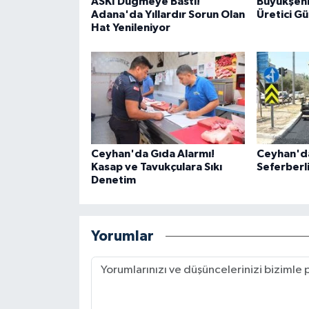
ASKİ Düğmeye Bastı!
Büyükşehi
Adana'da Yıllardır Sorun Olan
Üretici Gü
Hat Yenileniyor
Ceyhan'da Gıda Alarmı!
Ceyhan'da
Kasap ve Tavukçulara Sıkı
Seferberli
Denetim
Yorumlar