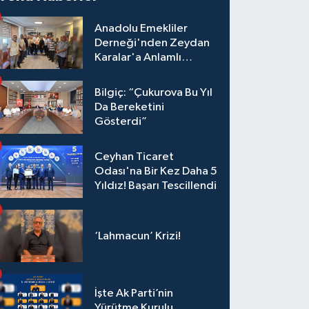
Anadolu Emekliler
Derneği'nden Zeydan
Karalar'a Anlamlı
Ziyaret!
Bilgiç: “Çukurova Bu Yıl
Da Bereketini
Gösterdi”
Ceyhan Ticaret
Odası'na Bir Kez Daha 5
Yıldız! Başarı Tescillendi
‘Lahmacun’ Krizi!
İşte Ak Parti’nin
Yürütme Kurulu