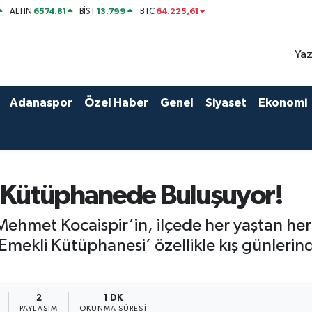
6574.81
13.799
64.225,61
ALTIN
BİST
BTC
Yaz
Adanaspor
Özel Haber
Genel
Siyaset
Ekonomi
r Kütüphanede Buluşuyor!
Mehmet Kocaispir’in, ilçede her yaştan he
 ‘Emekli Kütüphanesi’ özellikle kış günleri
2
1 DK
PAYLAŞIM
OKUNMA SÜRESI