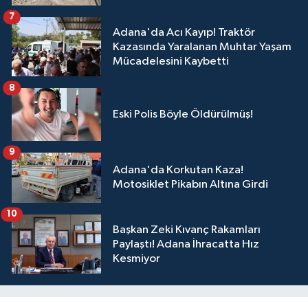
7
Adana'da Acı Kayıp! Traktör
Kazasında Yaralanan Muhtar Yaşam
Mücadelesini Kaybetti
8
Eski Polis Böyle Öldürülmüş!
9
Adana'da Korkutan Kaza!
Motosiklet Pikabın Altına Girdi
10
Başkan Zeki Kıvanç Rakamları
Paylaştı! Adana İhracatta Hız
Kesmiyor