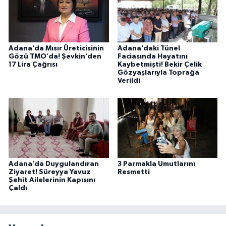
Adana’da Mısır Üreticisinin
Adana’daki Tünel
Gözü TMO’da! Şevkin’den
Faciasında Hayatını
17 Lira Çağrısı
Kaybetmişti! Bekir Çelik
Gözyaşlarıyla Toprağa
Verildi
Adana’da Duygulandıran
3 Parmakla Umutlarını
Ziyaret! Süreyya Yavuz
Resmetti
Şehit Ailelerinin Kapısını
Çaldı