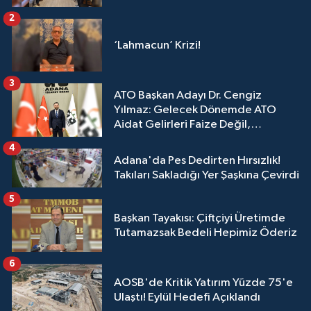
2
‘Lahmacun’ Krizi!
3
ATO Başkan Adayı Dr. Cengiz
Yılmaz: Gelecek Dönemde ATO
Aidat Gelirleri Faize Değil,
Üyelerimize Ve Adana'ya Yatırılacak
4
Adana'da Pes Dedirten Hırsızlık!
Takıları Sakladığı Yer Şaşkına Çevirdi
5
Başkan Tayakısı: Çiftçiyi Üretimde
Tutamazsak Bedeli Hepimiz Öderiz
6
AOSB'de Kritik Yatırım Yüzde 75'e
Ulaştı! Eylül Hedefi Açıklandı