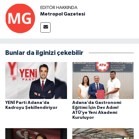
EDITÖR HAKKINDA
Metropol Gazetesi
Bunlar da ilginizi çekebilir
YENİ Parti Adana’da
Adana’da Gastronomi
Kadroyu Şekillendiriyor
Eğitimi İçin Dev Adım!
ATÜ’ye Yeni Akademi
Kuruluyor