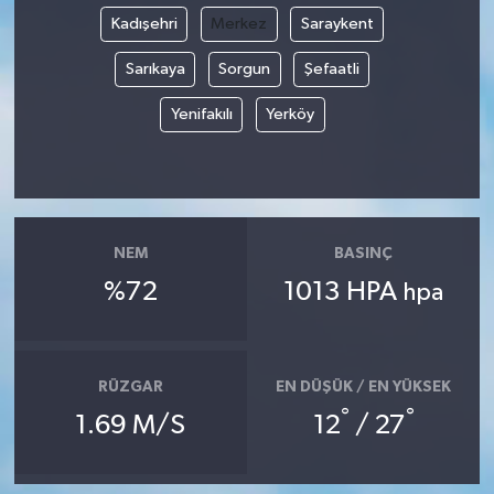
Kadışehri
Merkez
Saraykent
Sarıkaya
Sorgun
Şefaatli
Yenifakılı
Yerköy
NEM
BASINÇ
%72
1013 HPA
hpa
RÜZGAR
EN DÜŞÜK / EN YÜKSEK
°
°
1.69 M/S
12
/ 27