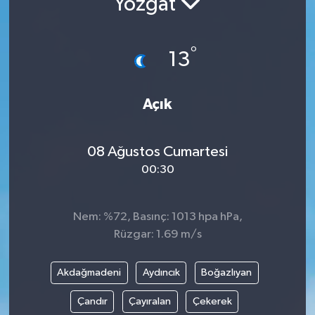
Yozgat
Resmi İlanlar
°
13
Açık
08 Ağustos Cumartesi
00:30
Nem: %72, Basınç: 1013 hpa hPa,
Rüzgar: 1.69 m/s
Akdağmadeni
Aydıncık
Boğazlıyan
Çandır
Çayıralan
Çekerek