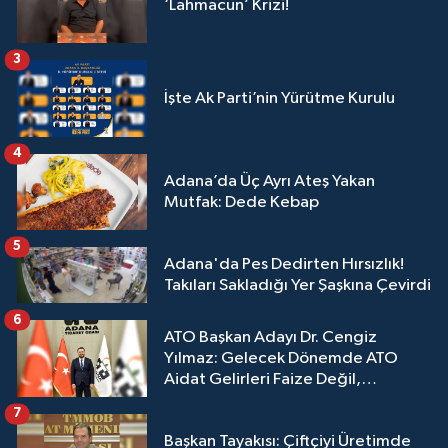
‘Lahmacun’ Krizi!
3
İşte Ak Parti’nin Yürütme Kurulu
4
Adana’da Üç Ayrı Ateş Yakan
Mutfak: Dede Kebap
5
Adana'da Pes Dedirten Hırsızlık!
Takıları Sakladığı Yer Şaşkına Çevirdi
6
ATO Başkan Adayı Dr. Cengiz
Yılmaz: Gelecek Dönemde ATO
Aidat Gelirleri Faize Değil,
Üyelerimize Ve Adana'ya Yatırılacak
7
Başkan Tayakısı: Çiftçiyi Üretimde