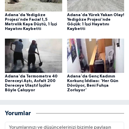
Adana'da Yedigöze
Adana'da Yürek Yakan Olay!
Projesi'nde Facia! 1,5
Yedigöze Projesi'nde
Metrelik Kaya Düştü, 1 İşçi
Göçük: 1 İşçi Hayatını
Hayatını Kaybetti
Kaybetti
Adana'da Termometre 40
Adana'da Genç Kadının
Dereceyi Aştı, Asfalt 200
Korkunç İddiası: 'Her Gün
Dereceye Ulaştı! İşçiler
Dövüyor, Beni Fuhşa
Böyle Çalışıyor
Zorluyor'
Yorumlar