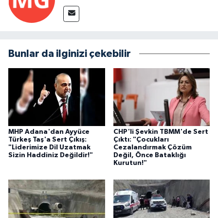
Bunlar da ilginizi çekebilir
MHP Adana'dan Ayyüce
CHP'li Şevkin TBMM'de Sert
Türkeş Taş'a Sert Çıkış:
Çıktı: "Çocukları
"Liderimize Dil Uzatmak
Cezalandırmak Çözüm
Sizin Haddiniz Değildir!"
Değil, Önce Bataklığı
Kurutun!"