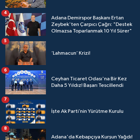
4
Adana Demirspor Başkanı Ertan
Zeybek'ten Çarpıcı Çağrı: "Destek
Olmazsa Toparlanmak 10 Yıl Sürer"
5
‘Lahmacun’ Krizi!
6
Ceyhan Ticaret Odası'na Bir Kez
Daha 5 Yıldız! Başarı Tescillendi
7
İşte Ak Parti’nin Yürütme Kurulu
8
Adana'da Kebapçıya Kurşun Yağdı!