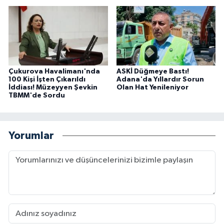
Çukurova Havalimanı'nda
ASKİ Düğmeye Bastı!
100 Kişi İşten Çıkarıldı
Adana'da Yıllardır Sorun
İddiası! Müzeyyen Şevkin
Olan Hat Yenileniyor
TBMM'de Sordu
Yorumlar