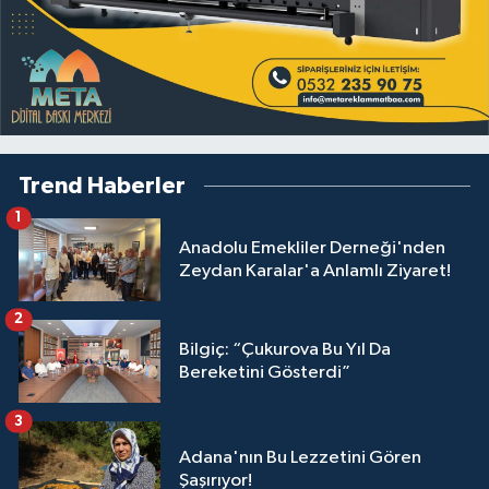
Trend Haberler
1
Anadolu Emekliler Derneği'nden
Zeydan Karalar'a Anlamlı Ziyaret!
2
Bilgiç: “Çukurova Bu Yıl Da
Bereketini Gösterdi”
3
Adana'nın Bu Lezzetini Gören
Şaşırıyor!