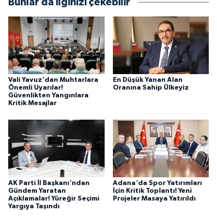
Bunlar da ilginizi çekebilir
Vali Yavuz'dan Muhtarlara
En Düşük Yanan Alan
Önemli Uyarılar!
Oranına Sahip Ülkeyiz
Güvenlikten Yangınlara
Kritik Mesajlar
AK Parti İl Başkanı'ndan
Adana'da Spor Yatırımları
Gündem Yaratan
İçin Kritik Toplantı! Yeni
Açıklamalar! Yüreğir Seçimi
Projeler Masaya Yatırıldı
Yargıya Taşındı