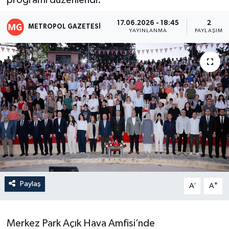
programı düzenlendi.
17.06.2026 - 18:45
2
METROPOL GAZETESI
YAYINLANMA
PAYLAŞIM
Paylaş
-
+
A
A
Merkez Park Açık Hava Amfisi’nde