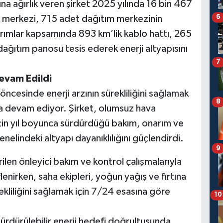
na ağırlık veren şirket 2025 yılında 16 bin 467
o merkezi, 715 adet dağıtım merkezinin
6
ırımlar kapsamında 893 km’lik kablo hattı, 265
ağıtım panosu tesis ederek enerji altyapısını
7
Devam Edildi
cesinde enerji arzının sürekliliğini sağlamak
8
ına devam ediyor. Şirket, olumsuz hava
 için yıl boyunca sürdürdüğü bakım, onarım ve
enelindeki altyapı dayanıklılığını güçlendirdi.
9
ilen önleyici bakım ve kontrol çalışmalarıyla
lenirken, saha ekipleri, yoğun yağış ve fırtına
rekliliğini sağlamak için 7/24 esasına göre
10
sürdürülebilir enerji hedefi doğrultusunda