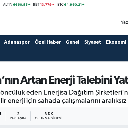
6660.55
13.779
64.960,21
ALTIN
BİST
BTC
Yaz
Adanaspor
Özel Haber
Genel
Siyaset
Ekonomi
ın Artan Enerji Talebini Yatı
öncülük eden Enerjisa Dağıtım Şirketleri
ilir enerji için sahada çalışmalarını aralıksı
4
2
3 DK
PAYLAŞIM
OKUNMA SÜRESI