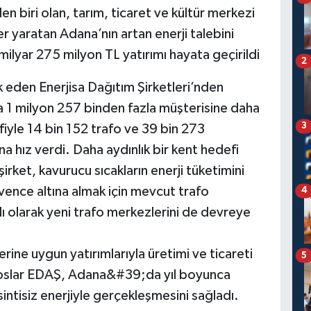
en biri olan, tarım, ticaret ve kültür merkezi
r yaratan Adana’nın artan enerji talebini
 milyar 275 milyon TL yatırımı hayata geçirildi
2
 eden Enerjisa Dağıtım Şirketleri’nden
 1 milyon 257 binden fazla müşterisine daha
3
efiyle 14 bin 152 trafo ve 39 bin 273
na hız verdi. Daha aydınlık bir kent hedefi
irket, kavurucu sıcakların enerji tüketimini
güvence altına almak için mevcut trafo
4
ı olarak yeni trafo merkezlerini de devreye
ine uygun yatırımlarıyla üretimi ve ticareti
5
Toroslar EDAŞ, Adana&#39;da yıl boyunca
sintisiz enerjiyle gerçekleşmesini sağladı.