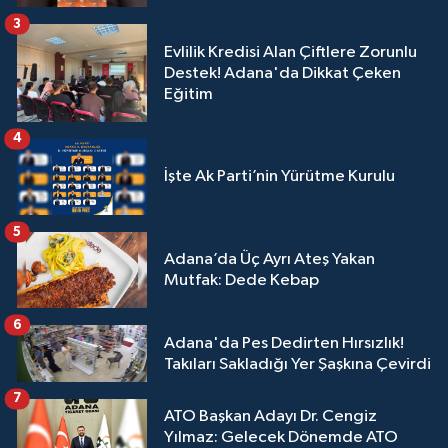
3
Evlilik Kredisi Alan Çiftlere Zorunlu
Destek! Adana'da Dikkat Çeken
Eğitim
4
İşte Ak Parti’nin Yürütme Kurulu
5
Adana’da Üç Ayrı Ateş Yakan
Mutfak: Dede Kebap
6
Adana'da Pes Dedirten Hırsızlık!
Takıları Sakladığı Yer Şaşkına Çevirdi
7
ATO Başkan Adayı Dr. Cengiz
Yılmaz: Gelecek Dönemde ATO