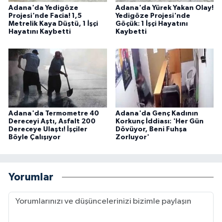
Adana'da Yedigöze
Adana'da Yürek Yakan Olay!
Projesi'nde Facia! 1,5
Yedigöze Projesi'nde
Metrelik Kaya Düştü, 1 İşçi
Göçük: 1 İşçi Hayatını
Hayatını Kaybetti
Kaybetti
Adana'da Termometre 40
Adana'da Genç Kadının
Dereceyi Aştı, Asfalt 200
Korkunç İddiası: 'Her Gün
Dereceye Ulaştı! İşçiler
Dövüyor, Beni Fuhşa
Böyle Çalışıyor
Zorluyor'
Yorumlar