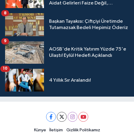
Aidat Gelirleri Faize Değil,
Üyelerimize Ve Adana'ya Yatırılacak
8
Başkan Tayakısı: Çiftçiyi Üretimde
Tutamazsak Bedeli Hepimiz Öderiz
9
AOSB'de Kritik Yatırım Yüzde 75'e
Ulaştı! Eylül Hedefi Açıklandı
10
4 Yıllık Sır Aralandı!
Künye
İletişim
Gizlilik Politikamız