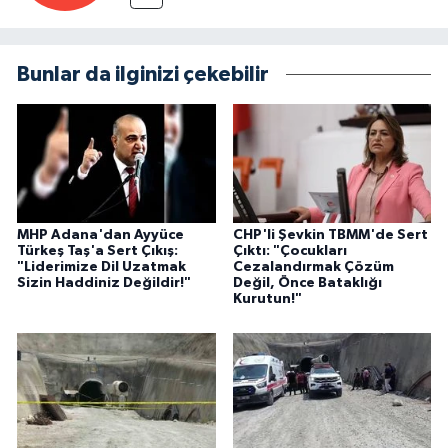
Bunlar da ilginizi çekebilir
MHP Adana'dan Ayyüce
CHP'li Şevkin TBMM'de Sert
Türkeş Taş'a Sert Çıkış:
Çıktı: "Çocukları
"Liderimize Dil Uzatmak
Cezalandırmak Çözüm
Sizin Haddiniz Değildir!"
Değil, Önce Bataklığı
Kurutun!"