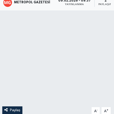
09.02.2026 - 09:37
2
METROPOL GAZETESI
YAYINLANMA
PAYLAŞIM
Paylaş
-
+
A
A