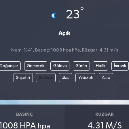
°
23
Açık
Nem: %41, Basınç: 1008 hpa hPa, Rüzgar: 4.31 m/s
Doğanşar
Gemerek
Gölova
Gürün
Hafik
İmranlı
Suşehri
Şarkışla
Ulaş
Yıldızeli
Zara
BASINÇ
RÜZGAR
1008 HPA
4.31 M/S
hpa