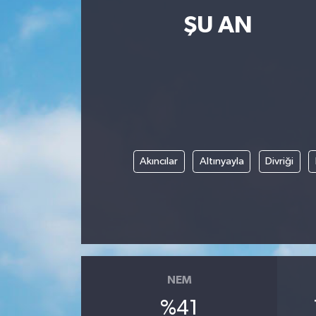
ŞU AN
Resmi İlanlar
Akıncılar
Altınyayla
Divriği
NEM
%41