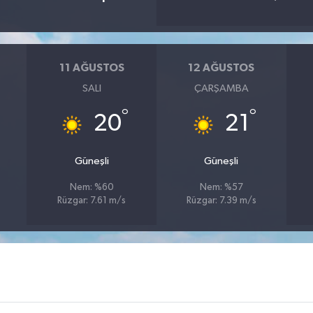
11 AĞUSTOS
12 AĞUSTOS
SALI
ÇARŞAMBA
°
°
20
21
Güneşli
Güneşli
Nem: %60
Nem: %57
Rüzgar: 7.61 m/s
Rüzgar: 7.39 m/s