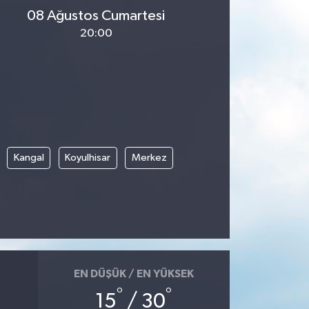
08 Ağustos Cumartesi
20:00
Kangal
Koyulhisar
Merkez
EN DÜŞÜK / EN YÜKSEK
°
°
15
/ 30