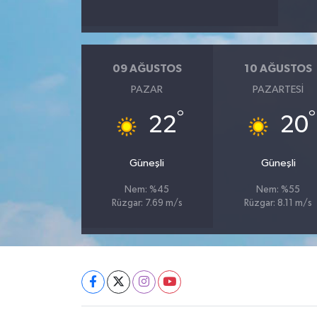
09 AĞUSTOS
10 AĞUSTOS
PAZAR
PAZARTESI
°
°
22
20
Güneşli
Güneşli
Nem: %45
Nem: %55
Rüzgar: 7.69 m/s
Rüzgar: 8.11 m/s