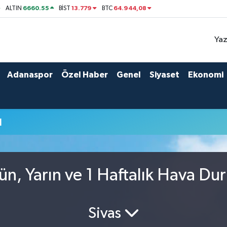
6660.55
13.779
64.944,08
ALTIN
BİST
BTC
Yaz
Adanaspor
Özel Haber
Genel
Siyaset
Ekonomi
u
ün, Yarın ve 1 Haftalık Hava D
Sivas