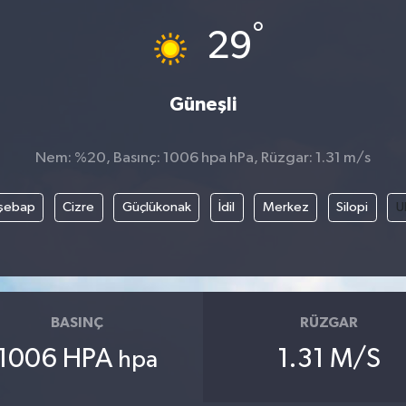
°
29
Güneşli
Nem: %20, Basınç: 1006 hpa hPa, Rüzgar: 1.31 m/s
şebap
Cizre
Güçlükonak
İdil
Merkez
Silopi
U
BASINÇ
RÜZGAR
1006 HPA
1.31 M/S
hpa