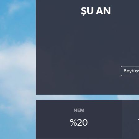
ŞU AN
Resmi İlanlar
Beytüş
NEM
%20