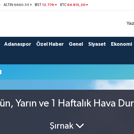
6660.55
13.779
64.815,30
ALTIN
BİST
BTC
Yaz
Adanaspor
Özel Haber
Genel
Siyaset
Ekonomi
u
n, Yarın ve 1 Haftalık Hava D
Şırnak