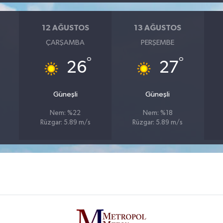
12 AĞUSTOS
13 AĞUSTOS
ÇARŞAMBA
PERŞEMBE
°
°
26
27
Güneşli
Güneşli
Nem: %22
Nem: %18
Rüzgar: 5.89 m/s
Rüzgar: 5.89 m/s