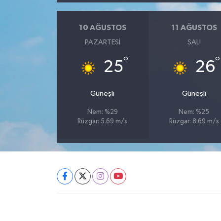
10 AĞUSTOS
11 AĞUSTOS
PAZARTESI
SALI
°
°
25
26
Güneşli
Güneşli
Nem: %29
Nem: %25
Rüzgar: 5.69 m/s
Rüzgar: 8.69 m/s