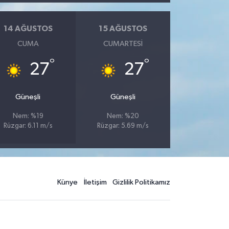
14 AĞUSTOS
15 AĞUSTOS
CUMA
CUMARTESI
°
°
27
27
Güneşli
Güneşli
Nem: %19
Nem: %20
Rüzgar: 6.11 m/s
Rüzgar: 5.69 m/s
Künye
İletişim
Gizlilik Politikamız