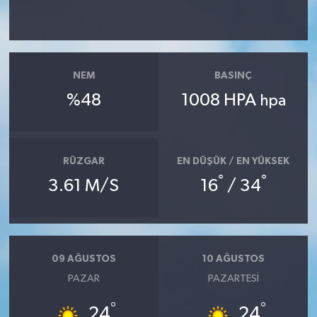
NEM
BASINÇ
%48
1008 HPA
hpa
RÜZGAR
EN DÜŞÜK / EN YÜKSEK
°
°
3.61 M/S
16
/ 34
09 AĞUSTOS
10 AĞUSTOS
PAZAR
PAZARTESI
°
°
24
24