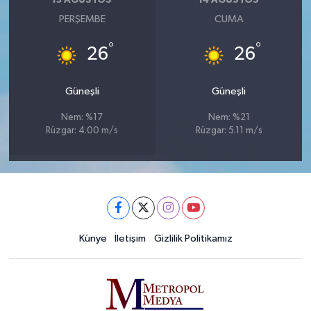
13 AĞUSTOS
14 AĞUSTOS
PERŞEMBE
CUMA
°
°
26
26
Güneşli
Güneşli
Nem: %17
Nem: %21
Rüzgar: 4.00 m/s
Rüzgar: 5.11 m/s
Künye
İletişim
Gizlilik Politikamız