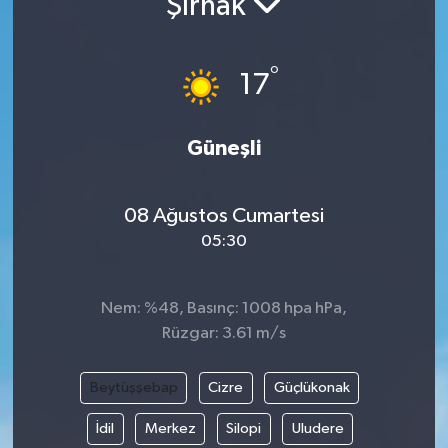
Şırnak
Resmi İlanlar
°
17
Güneşli
08 Ağustos Cumartesi
05:30
Nem: %48, Basınç: 1008 hpa hPa,
Rüzgar: 3.61 m/s
Beytüşşebap
Cizre
Güçlükonak
İdil
Merkez
Silopi
Uludere