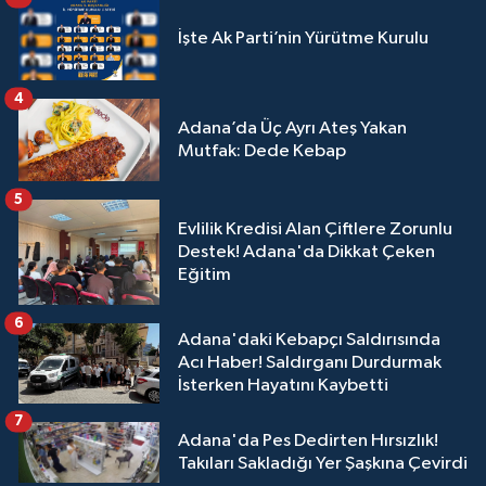
İşte Ak Parti’nin Yürütme Kurulu
4
Adana’da Üç Ayrı Ateş Yakan
Mutfak: Dede Kebap
5
Evlilik Kredisi Alan Çiftlere Zorunlu
Destek! Adana'da Dikkat Çeken
Eğitim
6
Adana'daki Kebapçı Saldırısında
Acı Haber! Saldırganı Durdurmak
İsterken Hayatını Kaybetti
7
Adana'da Pes Dedirten Hırsızlık!
Takıları Sakladığı Yer Şaşkına Çevirdi