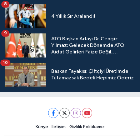
8
4 Yıllık Sır Aralandı!
9
ATO Başkan Adayı Dr. Cengiz
Yılmaz: Gelecek Dönemde ATO
Aidat Gelirleri Faize Değil,
Üyelerimize Ve Adana'ya Yatırılacak
10
Başkan Tayakısı: Çiftçiyi Üretimde
Tutamazsak Bedeli Hepimiz Öderiz
Künye
İletişim
Gizlilik Politikamız