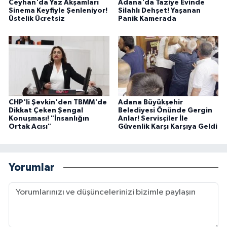
Ceyhan'da Yaz Akşamları
Adana'da Taziye Evinde
Sinema Keyfiyle Şenleniyor!
Silahlı Dehşet! Yaşanan
Üstelik Ücretsiz
Panik Kamerada
CHP'li Şevkin'den TBMM'de
Adana Büyükşehir
Dikkat Çeken Şengal
Belediyesi Önünde Gergin
Konuşması! "İnsanlığın
Anlar! Servisçiler İle
Ortak Acısı"
Güvenlik Karşı Karşıya Geldi
Yorumlar