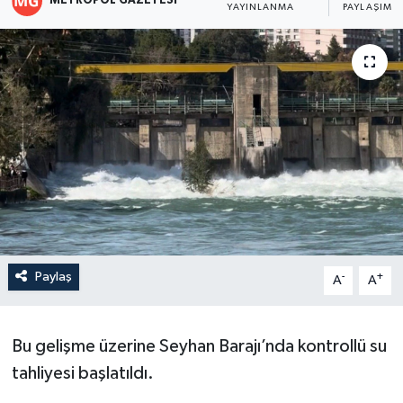
METROPOL GAZETESI
YAYINLANMA
PAYLAŞIM
Paylaş
-
+
A
A
Bu gelişme üzerine Seyhan Barajı’nda kontrollü su
tahliyesi başlatıldı.