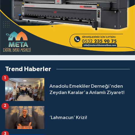
Trend Haberler
1
Anadolu Emekliler Derneği'nden
Zeydan Karalar'a Anlamlı Ziyaret!
2
‘Lahmacun’ Krizi!
3