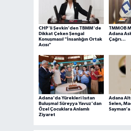
CHP'li Şevkin'den TBMM'de
TMMOB Mi
Dikkat Çeken Şengal
Adana Ask
Konuşması! "İnsanlığın Ortak
Çağrı…
Acısı"
Adana'da Yürekleri Isıtan
Adana Alt
Buluşma! Süreyya Yavuz'dan
Selen, Ma
Özel Çocuklara Anlamlı
Sayman’a
Ziyaret