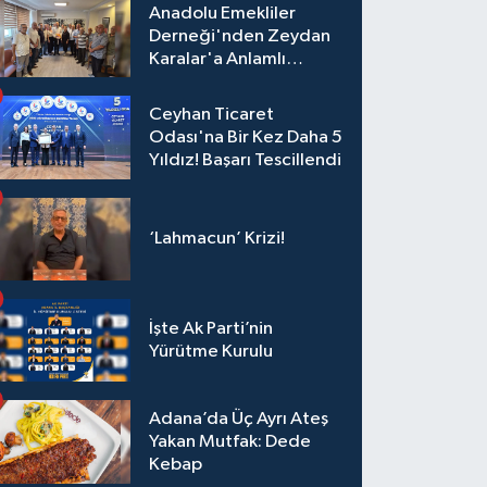
Anadolu Emekliler
Derneği'nden Zeydan
Karalar'a Anlamlı
Ziyaret!
Ceyhan Ticaret
Odası'na Bir Kez Daha 5
Yıldız! Başarı Tescillendi
‘Lahmacun’ Krizi!
İşte Ak Parti’nin
Yürütme Kurulu
Adana’da Üç Ayrı Ateş
Yakan Mutfak: Dede
Kebap