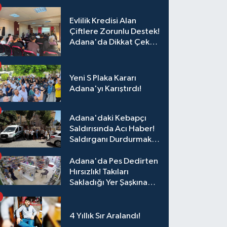
Evlilik Kredisi Alan
Çiftlere Zorunlu Destek!
Adana'da Dikkat Çeken
Eğitim
Yeni S Plaka Kararı
Adana'yı Karıştırdı!
Adana'daki Kebapçı
Saldırısında Acı Haber!
Saldırganı Durdurmak
İsterken Hayatını
Kaybetti
Adana'da Pes Dedirten
Hırsızlık! Takıları
Sakladığı Yer Şaşkına
Çevirdi
4 Yıllık Sır Aralandı!