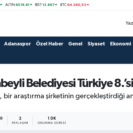
6574.81
13.887
64.360,53
ALTIN
BİST
BTC
Yaz
Adanaspor
Özel Haber
Genel
Siyaset
Ekonomi
eyli Belediyesi Türkiye 8.’s
bir araştırma şirketinin gerçekleştirdiği an
40
2
1 DK
PAYLAŞIM
OKUNMA SÜRESI