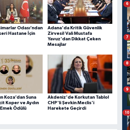
6
marlar Odası’ndan
Adana'da Kritik Güvenlik
eri Hastane İçin
Zirvesi! Vali Mustafa
7
Yavuz'dan Dikkat Çeken
Mesajlar
8
9
ın Koza’dan Suna
Akdeniz'de Korkutan Tablo!
cit Koper ve Aydın
CHP'li Şevkin Meclis'i
 Emek Ödülü
Harekete Geçirdi
10