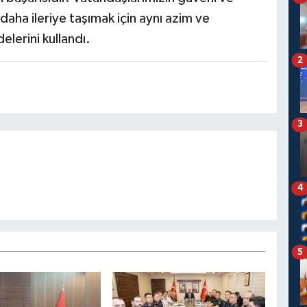
aha ileriye taşımak için aynı azim ve
elerini kullandı.
2
3
4
5