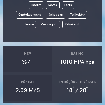
İlkadım
Kavak
Ladik
Ondokuzmayıs
Salıpazarı
Tekkeköy
Terme
Vezirköprü
Yakakent
NEM
BASINÇ
%71
1010 HPA
hpa
RÜZGAR
EN DÜŞÜK / EN YÜKSEK
°
°
2.39 M/S
18
/ 28