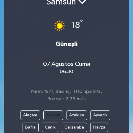
Samsun
Resmi İlanlar
°
18
Güneşli
07 Ağustos Cuma
06:30
Nem: %71, Basınç: 1010 hpa hPa,
Rüzgar: 2.39 m/s
Alaçam
Asarcık
Atakum
Ayvacık
Bafra
Canik
Çarşamba
Havza