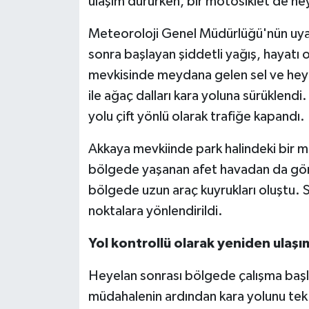
ulaşım dururken, bir motosiklet de hey
Meteoroloji Genel Müdürlüğü'nün uya
sonra başlayan şiddetli yağış, hayatı 
mevkisinde meydana gelen sel ve hey
ile ağaç dalları kara yoluna sürüklend
yolu çift yönlü olarak trafiğe kapandı.
Akkaya mevkiinde park halindeki bir mo
bölgede yaşanan afet havadan da gör
bölgede uzun araç kuyrukları oluştu. S
noktalara yönlendirildi.
Yol kontrollü olarak yeniden ulaşım
Heyelan sonrası bölgede çalışma başlat
müdahalenin ardından kara yolunu tek 