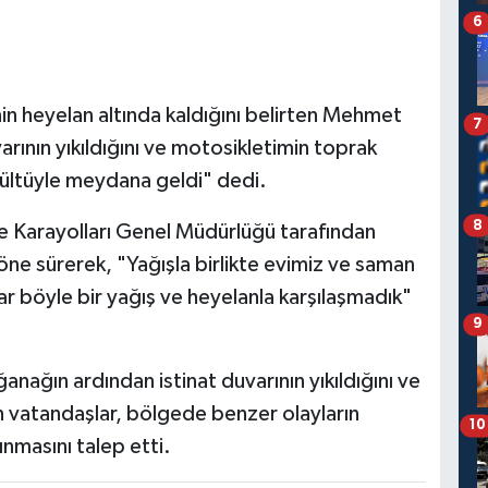
6
nin heyelan altında kaldığını belirten Mehmet
7
varının yıkıldığını ve motosikletimin toprak
rültüyle meydana geldi" dedi.
8
e Karayolları Genel Müdürlüğü tarafından
 öne sürerek, "Yağışla birlikte evimiz ve saman
r böyle bir yağış ve heyelanla karşılaşmadık"
9
ğanağın ardından istinat duvarının yıkıldığını ve
n vatandaşlar, bölgede benzer olayların
10
ınmasını talep etti.