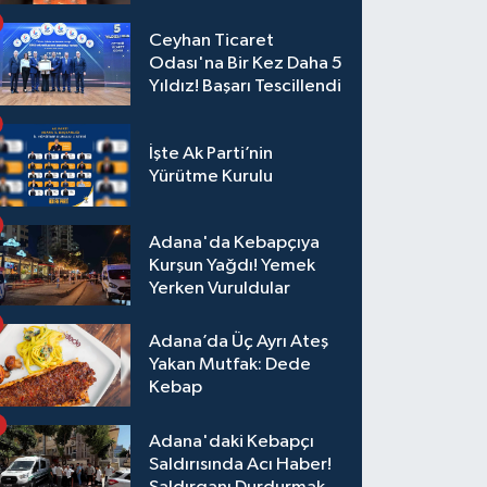
Ceyhan Ticaret
Odası'na Bir Kez Daha 5
Yıldız! Başarı Tescillendi
İşte Ak Parti’nin
Yürütme Kurulu
Adana'da Kebapçıya
Kurşun Yağdı! Yemek
Yerken Vuruldular
Adana’da Üç Ayrı Ateş
Yakan Mutfak: Dede
Kebap
Adana'daki Kebapçı
Saldırısında Acı Haber!