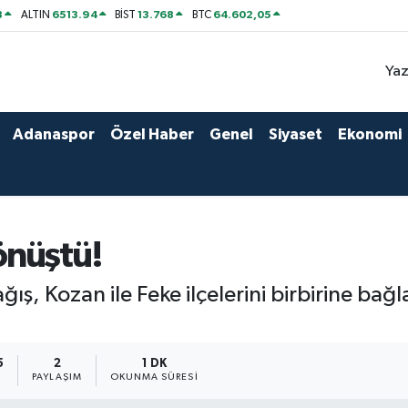
8
6513.94
13.768
64.602,05
ALTIN
BİST
BTC
Yaz
Adanaspor
Özel Haber
Genel
Siyaset
Ekonomi
önüştü!
ğış, Kozan ile Feke ilçelerini birbirine ba
5
2
1 DK
PAYLAŞIM
OKUNMA SÜRESI