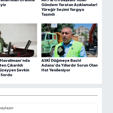
Yanan Alan Oranına
AK Parti İl Başkanı'ndan
eyiz
Gündem Yaratan Açıklamalar!
Yüreğir Seçimi Yargıya
Taşındı
Havalimanı'nda
ASKİ Düğmeye Bastı!
şten Çıkarıldı
Adana'da Yıllardır Sorun Olan
Müzeyyen Şevkin
Hat Yenileniyor
 Sordu