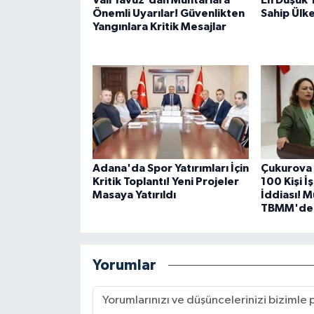
Vali Yavuz'dan Muhtarlara
En Düşük 
Önemli Uyarılar! Güvenlikten
Sahip Ülk
Yangınlara Kritik Mesajlar
Adana'da Spor Yatırımları İçin
Çukurova 
Kritik Toplantı! Yeni Projeler
100 Kişi İ
Masaya Yatırıldı
İddiası! 
TBMM'de
Yorumlar