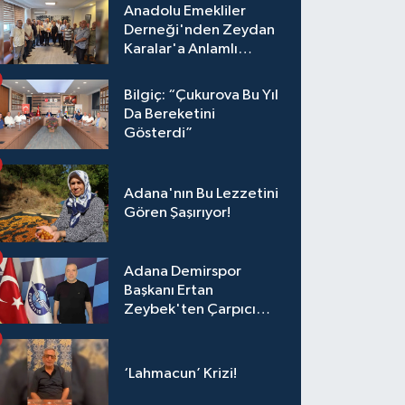
Anadolu Emekliler
Derneği'nden Zeydan
Karalar'a Anlamlı
Ziyaret!
Bilgiç: “Çukurova Bu Yıl
Da Bereketini
Gösterdi”
Adana'nın Bu Lezzetini
Gören Şaşırıyor!
Adana Demirspor
Başkanı Ertan
Zeybek'ten Çarpıcı
Çağrı: "Destek Olmazsa
Toparlanmak 10 Yıl
Sürer"
‘Lahmacun’ Krizi!