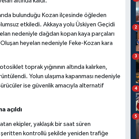
elan altında kaldı.
rıda bulunduğu Kozan ilçesinde öğleden
olumsuz etkiledi. Akkaya yolu Üskiyen Geçidi
2
elan nedeniyle dağdan kopan kaya parçaları
i. Oluşan heyelan nedeniyle Feke-Kozan kara
3
tosiklet toprak yığınının altında kalırken,
üntülendi. Yolun ulaşıma kapanması nedeniyle
ürücüler ise güvenlik amacıyla alternatif
4
a açıldı
5
an ekipler, yaklaşık bir saat süren
şeritten kontrollü şekilde yeniden trafiğe