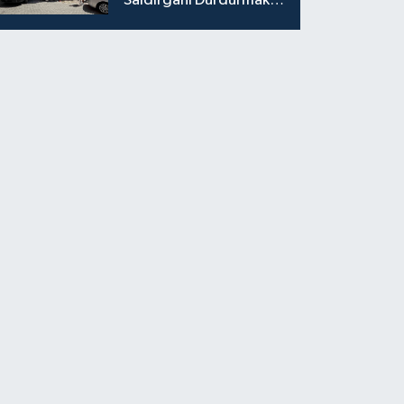
Saldırganı Durdurmak
İsterken Hayatını
Kaybetti