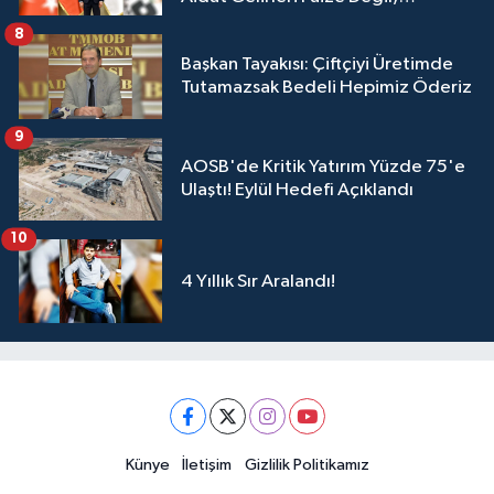
Üyelerimize Ve Adana'ya Yatırılacak
8
Başkan Tayakısı: Çiftçiyi Üretimde
Tutamazsak Bedeli Hepimiz Öderiz
9
AOSB'de Kritik Yatırım Yüzde 75'e
Ulaştı! Eylül Hedefi Açıklandı
10
4 Yıllık Sır Aralandı!
Künye
İletişim
Gizlilik Politikamız