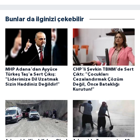
Bunlar da ilginizi çekebilir
MHP Adana'dan Ayyüce
CHP'li Şevkin TBMM'de Sert
Türkeş Taş'a Sert Çıkış:
Çıktı: "Çocukları
"Liderimize Dil Uzatmak
Cezalandırmak Çözüm
Sizin Haddiniz Değildir!"
Değil, Önce Bataklığı
Kurutun!"