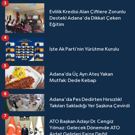
3
Evlilik Kredisi Alan Çiftlere Zorunlu
Destek! Adana'da Dikkat Çeken
Eğitim
4
İşte Ak Parti’nin Yürütme Kurulu
5
Adana’da Üç Ayrı Ateş Yakan
Mutfak: Dede Kebap
6
Adana'da Pes Dedirten Hırsızlık!
Takıları Sakladığı Yer Şaşkına Çevirdi
7
ATO Başkan Adayı Dr. Cengiz
Yılmaz: Gelecek Dönemde ATO
Aidat Gelirleri Faize Değil,