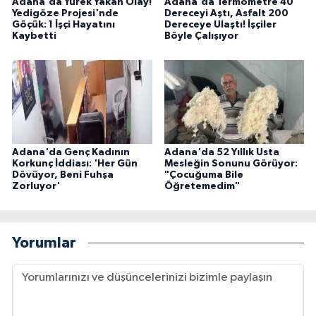
Adana'da Yürek Yakan Olay!
Adana'da Termometre 40
Yedigöze Projesi'nde
Dereceyi Aştı, Asfalt 200
Göçük: 1 İşçi Hayatını
Dereceye Ulaştı! İşçiler
Kaybetti
Böyle Çalışıyor
Adana'da Genç Kadının
Adana'da 52 Yıllık Usta
Korkunç İddiası: 'Her Gün
Mesleğin Sonunu Görüyor:
Dövüyor, Beni Fuhşa
"Çocuğuma Bile
Zorluyor'
Öğretemedim"
Yorumlar