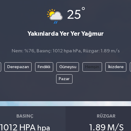
°
25
Yakınlarda Yer Yer Yağmur
Nem: %76, Basınç: 1012 hpa hPa, Rüzgar: 1.89 m/s
Derepazarı
Fındıklı
Güneysu
Hemşin
İkizdere
Pazar
BASINÇ
RÜZGAR
1012 HPA
1.89 M/S
hpa