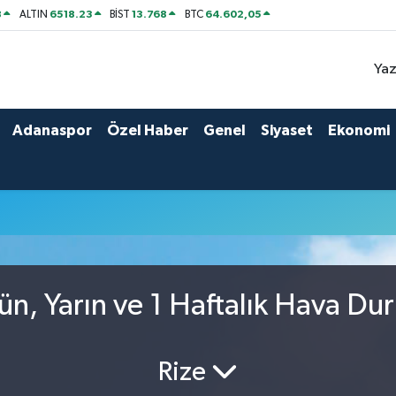
8
6518.23
13.768
64.602,05
ALTIN
BİST
BTC
Yaz
Adanaspor
Özel Haber
Genel
Siyaset
Ekonomi
n, Yarın ve 1 Haftalık Hava Du
Rize