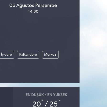
06 Ağustos Perşembe
14:30
İyidere
Kalkandere
Merkez
EN DÜŞÜK / EN YÜKSEK
°
°
20
/ 25