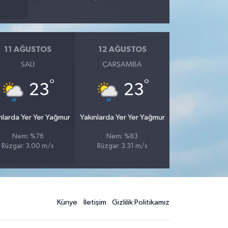
11 AĞUSTOS
12 AĞUSTOS
SALI
ÇARŞAMBA
°
°
23
23
nlarda Yer Yer Yağmur
Yakınlarda Yer Yer Yağmur
Nem: %76
Nem: %83
Rüzgar: 3.00 m/s
Rüzgar: 3.31 m/s
Künye
İletişim
Gizlilik Politikamız