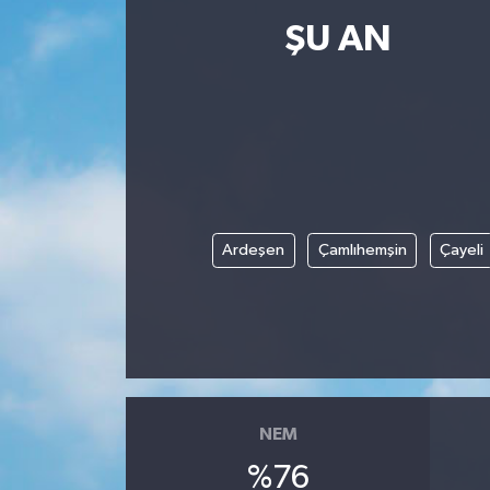
ŞU AN
Resmi İlanlar
Ardeşen
Çamlıhemşin
Çayeli
NEM
%76