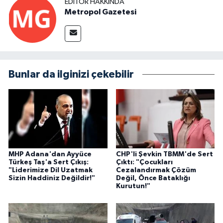
EDITÖR HAKKINDA
Metropol Gazetesi
Bunlar da ilginizi çekebilir
MHP Adana'dan Ayyüce
CHP'li Şevkin TBMM'de Sert
Türkeş Taş'a Sert Çıkış:
Çıktı: "Çocukları
"Liderimize Dil Uzatmak
Cezalandırmak Çözüm
Sizin Haddiniz Değildir!"
Değil, Önce Bataklığı
Kurutun!"