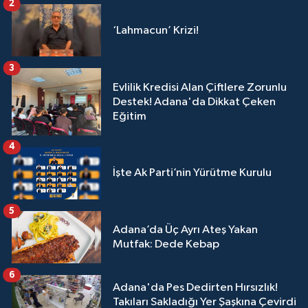
2
‘Lahmacun’ Krizi!
3
Evlilik Kredisi Alan Çiftlere Zorunlu
Destek! Adana'da Dikkat Çeken
Eğitim
4
İşte Ak Parti’nin Yürütme Kurulu
5
Adana’da Üç Ayrı Ateş Yakan
Mutfak: Dede Kebap
6
Adana'da Pes Dedirten Hırsızlık!
Takıları Sakladığı Yer Şaşkına Çevirdi