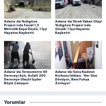
Adana'da Yedigöze
Adana'da Yürek Yakan Olay!
Projesi'nde Facia! 1,5
Yedigöze Projesi'nde
Metrelik Kaya Düştü, 1 İşçi
Göçük: 1 İşçi Hayatını
Hayatını Kaybetti
Kaybetti
Adana'da Termometre 40
Adana'da Genç Kadının
Dereceyi Aştı, Asfalt 200
Korkunç İddiası: 'Her Gün
Dereceye Ulaştı! İşçiler
Dövüyor, Beni Fuhşa
Böyle Çalışıyor
Zorluyor'
Yorumlar