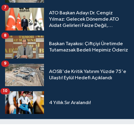
7
ATO Başkan Adayı Dr. Cengiz
Yılmaz: Gelecek Dönemde ATO
Aidat Gelirleri Faize Değil,
Üyelerimize Ve Adana'ya Yatırılacak
8
Başkan Tayakısı: Çiftçiyi Üretimde
Tutamazsak Bedeli Hepimiz Öderiz
9
AOSB'de Kritik Yatırım Yüzde 75'e
Ulaştı! Eylül Hedefi Açıklandı
10
4 Yıllık Sır Aralandı!