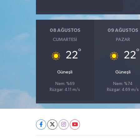
08 AĞUSTOS
09 AĞUSTOS
CUMARTESI
PAZAR
°
°
22
22
Güneşli
Güneşli
Nem: %69
Nem: %74
Rüzgar: 4.11 m/s
Rüzgar: 4.69 m/s