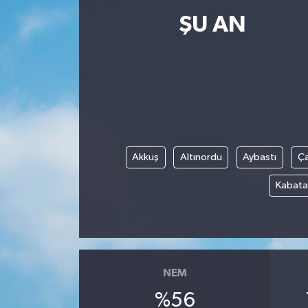
ŞU AN
Resmi İlanlar
Akkuş
Altınordu
Aybastı
Ç
Kabata
NEM
%56