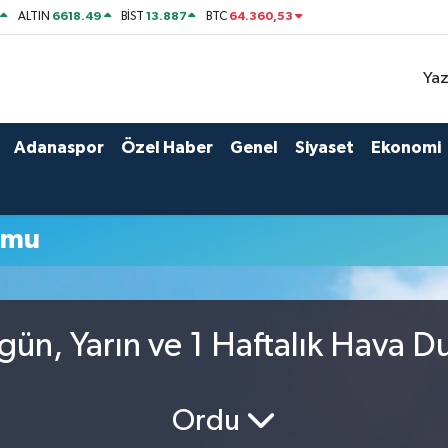
6618.49
13.887
64.360,53
ALTIN
BİST
BTC
Yaz
Adanaspor
Özel Haber
Genel
Siyaset
Ekonomi
umu
gün, Yarın ve 1 Haftalık Hava 
Ordu