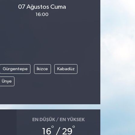
07 Ağustos Cuma
16:00
Gürgentepe
İkizce
Kabadüz
Ünye
EN DÜŞÜK / EN YÜKSEK
°
°
16
/ 29