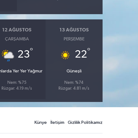
12 AĞUSTOS
13 AĞUSTOS
ÇARŞAMBA
PERŞEMBE
°
°
23
22
nlarda Yer Yer Yağmur
Güneşli
Nem: %75
Nem: %74
Rüzgar: 4.19 m/s
Rüzgar: 4.81 m/s
Künye
İletişim
Gizlilik Politikamız