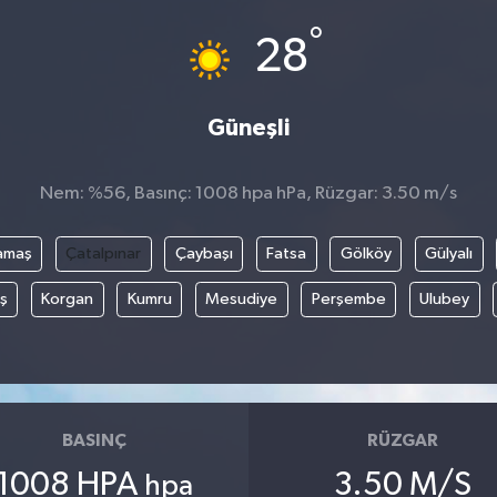
°
28
Güneşli
Nem: %56, Basınç: 1008 hpa hPa, Rüzgar: 3.50 m/s
amaş
Çatalpınar
Çaybaşı
Fatsa
Gölköy
Gülyalı
ş
Korgan
Kumru
Mesudiye
Perşembe
Ulubey
BASINÇ
RÜZGAR
1008 HPA
3.50 M/S
hpa