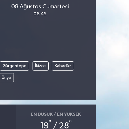
08 Ağustos Cumartesi
06:45
Gürgentepe
İkizce
Kabadüz
Ünye
EN DÜŞÜK / EN YÜKSEK
°
°
19
/ 28