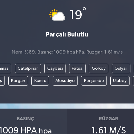
°
19
Parçalı Bulutlu
Nem: %89, Basınç: 1009 hpa hPa, Rüzgar: 1.61 m/s
amaş
Çatalpınar
Çaybaşı
Fatsa
Gölköy
Gülyalı
ş
Korgan
Kumru
Mesudiye
Perşembe
Ulubey
BASINÇ
RÜZGAR
1009 HPA
1.61 M/S
hpa