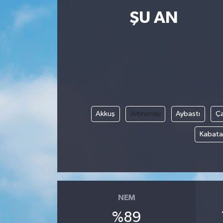
ŞU AN
Resmi İlanlar
Akkuş
Altınordu
Aybastı
Ç
Kabata
NEM
%89