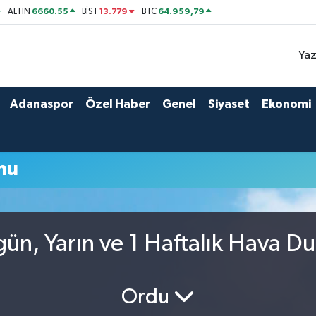
6660.55
13.779
64.959,79
ALTIN
BİST
BTC
Yaz
Adanaspor
Özel Haber
Genel
Siyaset
Ekonomi
mu
gün, Yarın ve 1 Haftalık Hava D
Ordu