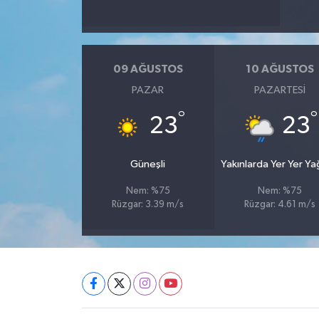
09 AĞUSTOS
10 AĞUSTOS
PAZAR
PAZARTESI
°
°
23
23
Güneşli
Yakınlarda Yer Yer Y
Nem: %75
Nem: %75
Rüzgar: 3.39 m/s
Rüzgar: 4.61 m/s