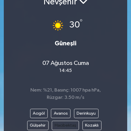
Nevşehir
Resmi İlanlar
°
30
Güneşli
07 Ağustos Cuma
14:45
Nem: %21, Basınç: 1007 hpa hPa,
Rüzgar: 3.50 m/s
Acıgöl
Avanos
Derinkuyu
Gülşehir
Hacıbektaş
Kozaklı