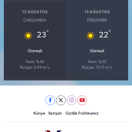
12 AĞUSTOS
13 AĞUSTOS
ÇARŞAMBA
PERŞEMBE
°
°
23
22
Güneşli
Güneşli
Nem: %48
Nem: %50
Rüzgar: 6.69 m/s
Rüzgar: 10.11 m/s
Künye
İletişim
Gizlilik Politikamız