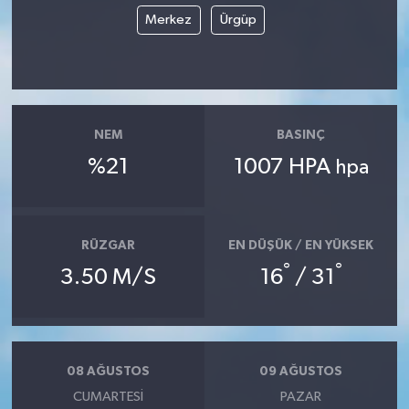
Merkez
Ürgüp
NEM
BASINÇ
%21
1007 HPA
hpa
RÜZGAR
EN DÜŞÜK / EN YÜKSEK
°
°
3.50 M/S
16
/ 31
08 AĞUSTOS
09 AĞUSTOS
CUMARTESI
PAZAR