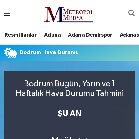
Siyaset
Yazarlar
Seyhan Nöbetçi Eczaneler
Resmi İlanlar
Adana
Adana Demirspor
Adanas
Ekonomi
Foto Galeri
Seyhan Hava Durumu
Bodrum Hava Durumu
Sağlık
Videolar
Seyhan Trafik Yoğunluk Haritası
Spor
Süper Lig Puan Durumu ve Fikstür
Bodrum Bugün, Yarın ve 1
Özel Haberler
Tüm Manşetler
Haftalık Hava Durumu Tahmini
Yerel Yönetim
Son Dakika Haberleri
ŞU AN
Kültür-Sanat
Haber Arşivi
Magazin