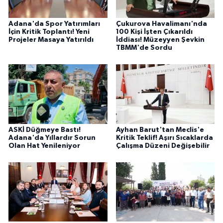
Adana'da Spor Yatırımları
Çukurova Havalimanı'nda
İçin Kritik Toplantı! Yeni
100 Kişi İşten Çıkarıldı
Projeler Masaya Yatırıldı
İddiası! Müzeyyen Şevkin
TBMM'de Sordu
ASKİ Düğmeye Bastı!
Ayhan Barut'tan Meclis'e
Adana'da Yıllardır Sorun
Kritik Teklif! Aşırı Sıcaklarda
Olan Hat Yenileniyor
Çalışma Düzeni Değişebilir