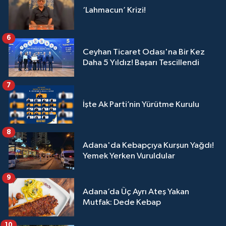
‘Lahmacun’ Krizi!
6
Ceyhan Ticaret Odası'na Bir Kez
Daha 5 Yıldız! Başarı Tescillendi
7
İşte Ak Parti’nin Yürütme Kurulu
8
Adana'da Kebapçıya Kurşun Yağdı!
Yemek Yerken Vuruldular
9
Adana’da Üç Ayrı Ateş Yakan
Mutfak: Dede Kebap
10