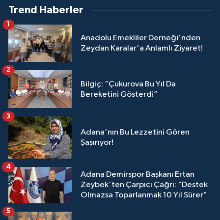
Trend Haberler
1
Anadolu Emekliler Derneği'nden
Zeydan Karalar'a Anlamlı Ziyaret!
2
Bilgiç: “Çukurova Bu Yıl Da
Bereketini Gösterdi”
3
Adana'nın Bu Lezzetini Gören
Şaşırıyor!
4
Adana Demirspor Başkanı Ertan
Zeybek'ten Çarpıcı Çağrı: "Destek
Olmazsa Toparlanmak 10 Yıl Sürer"
5