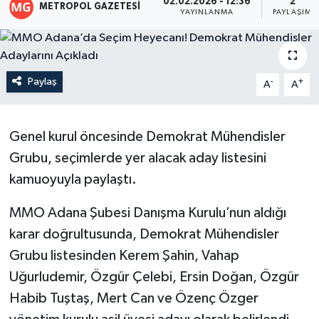
02.02.2026 - 12:36
2
METROPOL GAZETESI
YAYINLANMA
PAYLAŞIM
Paylaş
-
+
A
A
Genel kurul öncesinde Demokrat Mühendisler
Grubu, seçimlerde yer alacak aday listesini
kamuoyuyla paylaştı.
MMO Adana Şubesi Danışma Kurulu’nun aldığı
karar doğrultusunda, Demokrat Mühendisler
Grubu listesinden Kerem Şahin, Vahap
Uğurludemir, Özgür Çelebi, Ersin Doğan, Özgür
Habib Tuştaş, Mert Can ve Özenç Özger