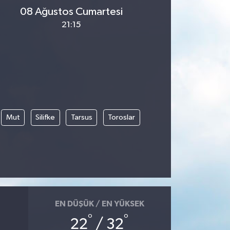
08 Ağustos Cumartesi
21:15
Mut
Silifke
Tarsus
Toroslar
EN DÜŞÜK / EN YÜKSEK
°
°
22
/ 32