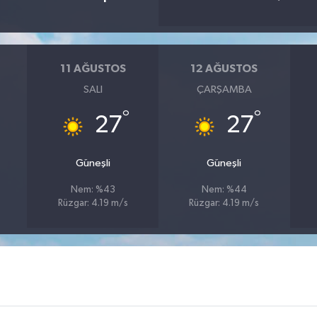
11 AĞUSTOS
12 AĞUSTOS
SALI
ÇARŞAMBA
°
°
27
27
Güneşli
Güneşli
Nem: %43
Nem: %44
Rüzgar: 4.19 m/s
Rüzgar: 4.19 m/s