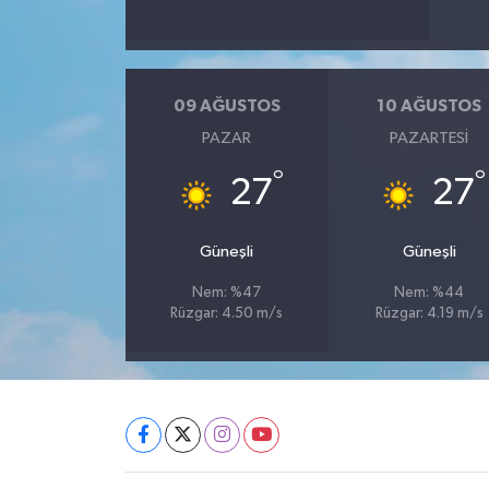
09 AĞUSTOS
10 AĞUSTOS
PAZAR
PAZARTESI
°
°
27
27
Güneşli
Güneşli
Nem: %47
Nem: %44
Rüzgar: 4.50 m/s
Rüzgar: 4.19 m/s