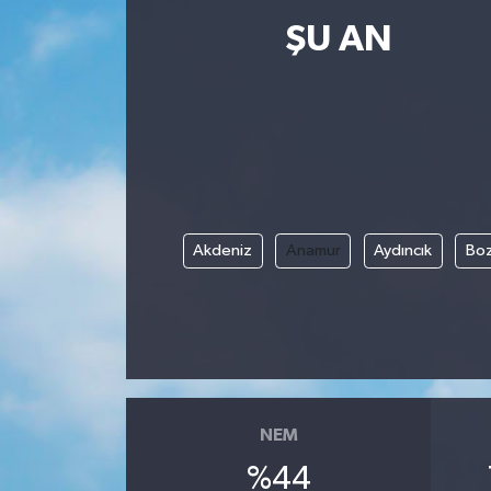
ŞU AN
Resmi İlanlar
Akdeniz
Anamur
Aydıncık
Boz
NEM
%44