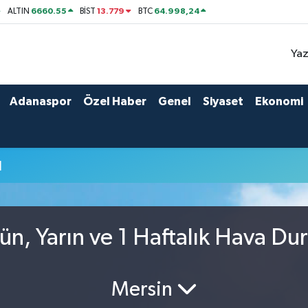
6660.55
13.779
64.998,24
ALTIN
BİST
BTC
Yaz
Adanaspor
Özel Haber
Genel
Siyaset
Ekonomi
u
n, Yarın ve 1 Haftalık Hava Du
Mersin