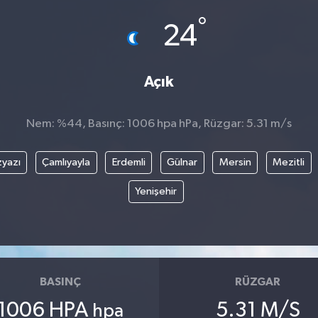
°
24
Açık
Nem: %44, Basınç: 1006 hpa hPa, Rüzgar: 5.31 m/s
yazı
Çamlıyayla
Erdemli
Gülnar
Mersin
Mezitli
Yenişehir
BASINÇ
RÜZGAR
1006 HPA
5.31 M/S
hpa