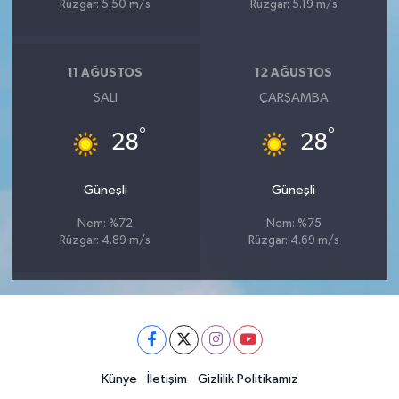
Rüzgar: 5.50 m/s
Rüzgar: 5.19 m/s
11 AĞUSTOS
12 AĞUSTOS
SALI
ÇARŞAMBA
°
°
28
28
Güneşli
Güneşli
Nem: %72
Nem: %75
Rüzgar: 4.89 m/s
Rüzgar: 4.69 m/s
Künye
İletişim
Gizlilik Politikamız