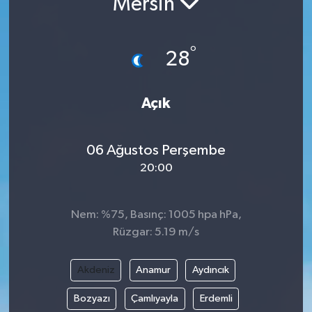
Mersin
Resmi İlanlar
°
28
Açık
06 Ağustos Perşembe
20:00
Nem: %75, Basınç: 1005 hpa hPa,
Rüzgar: 5.19 m/s
Akdeniz
Anamur
Aydıncık
Bozyazı
Çamlıyayla
Erdemli