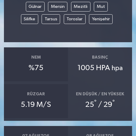
Gülnar
Mersin
Mezitli
Mut
Silifke
Tarsus
Toroslar
Yenişehir
NEM
BASINÇ
%75
1005 HPA
hpa
RÜZGAR
EN DÜŞÜK / EN YÜKSEK
°
°
5.19 M/S
25
/ 29