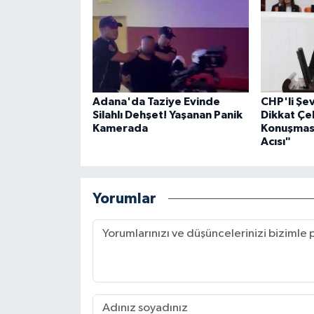
Adana'da Taziye Evinde
CHP'li Ş
Silahlı Dehşet! Yaşanan Panik
Dikkat Çe
Kamerada
Konuşması
Acısı"
Yorumlar