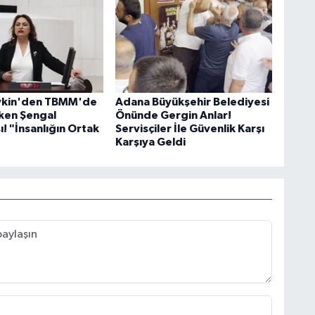
evkin'den TBMM'de
Adana Büyükşehir Belediyesi
ken Şengal
Önünde Gergin Anlar!
! "İnsanlığın Ortak
Servisçiler İle Güvenlik Karşı
Karşıya Geldi