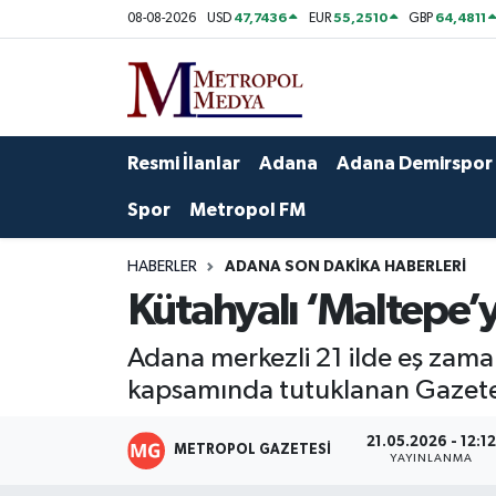
47,7436
55,2510
64,4811
08-08-2026
USD
EUR
GBP
Siyaset
Yazarlar
Seyhan Nöbetçi Eczaneler
Ekonomi
Foto Galeri
Seyhan Hava Durumu
Resmi İlanlar
Adana
Adana Demirspor
Sağlık
Videolar
Seyhan Trafik Yoğunluk Haritası
Spor
Metropol FM
Spor
Süper Lig Puan Durumu ve Fikstür
HABERLER
ADANA SON DAKIKA HABERLERI
Kütahyalı ‘Maltepe’y
Özel Haberler
Tüm Manşetler
Adana merkezli 21 ilde eş zama
Yerel Yönetim
Son Dakika Haberleri
kapsamında tutuklanan Gazetec
Kültür-Sanat
Haber Arşivi
21.05.2026 - 12:1
METROPOL GAZETESI
YAYINLANMA
Magazin