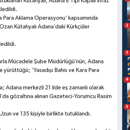
utuklanan Kütahyalı, Adana E Tipi Kapalı İnfaz
edildi.
ara Para Aklama Operasyonu’ kapsamında
2
Ozan Kütahyalı Adana’daki Kürkçüler
edildi.
3
arla Mücadele Şube Müdürlüğü’nün, Adana
 yürüttüğü; ‘Yasadışı Bahis ve Kara Para
4
; Adana merkezli 21 ilde eş zamanlı olarak
l’da gözaltına alınan Gazeteci-Yorumcu Rasim
5
Uzun ve 135 kişiyle birlikte tutuklandı.