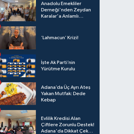
Anadolu Emekliler
Derneği'nden Zeydan
Karalar'a Anlamlı
Ziyaret!
‘Lahmacun’ Krizi!
İşte Ak Parti’nin
Yürütme Kurulu
Adana’da Üç Ayrı Ateş
Yakan Mutfak: Dede
Kebap
Evlilik Kredisi Alan
Çiftlere Zorunlu Destek!
Adana'da Dikkat Çeken