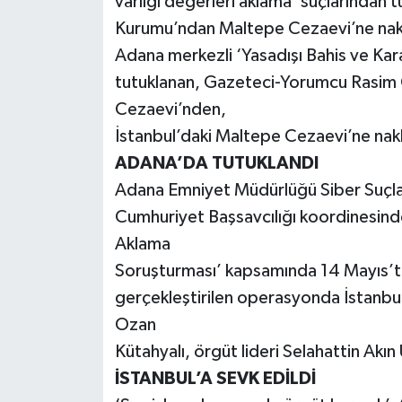
varlığı değerleri aklama’ suçlarından t
Kurumu’ndan Maltepe Cezaevi’ne nakl
Adana merkezli ‘Yasadışı Bahis ve K
tutuklanan, Gazeteci-Yorumcu Rasim 
Cezaevi’nden,
İstanbul’daki Maltepe Cezaevi’ne nakl
ADANA’DA TUTUKLANDI
Adana Emniyet Müdürlüğü Siber Suçl
Cumhuriyet Başsavcılığı koordinesinde
Aklama
Soruşturması’ kapsamında 14 Mayıs’ta
gerçekleştirilen operasyonda İstanbu
Ozan
Kütahyalı, örgüt lideri Selahattin Akın 
İSTANBUL’A SEVK EDİLDİ