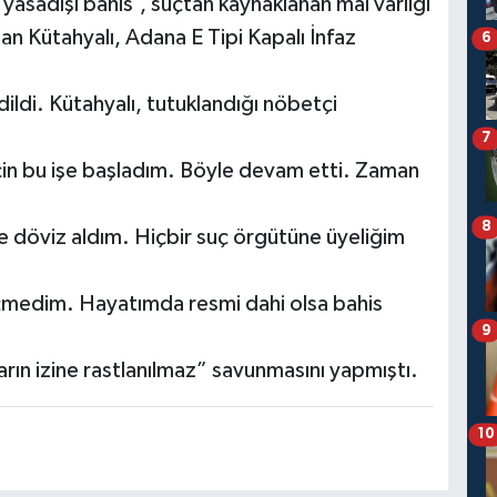
yasadışı bahis’, suçtan kaynaklanan mal varlığı
an Kütahyalı, Adana E Tipi Kapalı İnfaz
6
ldi. Kütahyalı, tutuklandığı nöbetçi
7
çin bu işe başladım. Böyle devam etti. Zaman
8
 ve döviz aldım. Hiçbir suç örgütüne üyeliğim
eçmedim. Hayatımda resmi dahi olsa bahis
9
arın izine rastlanılmaz” savunmasını yapmıştı.
10