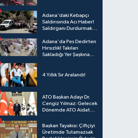
Eğitim
Adana'daki Kebapçı
Saldırısında Acı Haber!
Saldırganı Durdurmak
İsterken Hayatını
Kaybetti
Adana'da Pes Dedirten
Hırsızlık! Takıları
Sakladığı Yer Şaşkına
Çevirdi
4 Yıllık Sır Aralandı!
ATO Başkan Adayı Dr.
Cengiz Yılmaz: Gelecek
Dönemde ATO Aidat
Gelirleri Faize Değil,
Üyelerimize Ve
Başkan Tayakısı: Çiftçiyi
Adana'ya Yatırılacak
Üretimde Tutamazsak