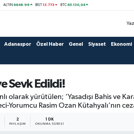
6648.99
13.773
65.130,04
ALTIN
BİST
BTC
Yaz
Adanaspor
Özel Haber
Genel
Siyaset
Ekonomi
e Sevk Edildi!
nlı olarak yürütülen; ‘Yasadışı Bahis ve 
i-Yorumcu Rasim Ozan Kütahyalı’nın cezae
2
2
1 DK
PAYLAŞIM
OKUNMA SÜRESI