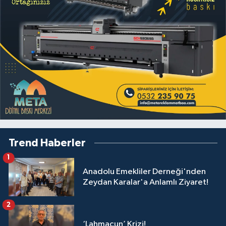
Trend Haberler
1
Anadolu Emekliler Derneği'nden
Zeydan Karalar'a Anlamlı Ziyaret!
2
‘Lahmacun’ Krizi!