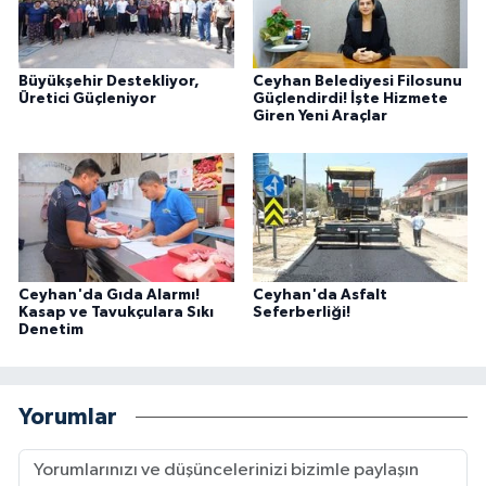
Büyükşehir Destekliyor,
Ceyhan Belediyesi Filosunu
Üretici Güçleniyor
Güçlendirdi! İşte Hizmete
Giren Yeni Araçlar
Ceyhan'da Gıda Alarmı!
Ceyhan'da Asfalt
Kasap ve Tavukçulara Sıkı
Seferberliği!
Denetim
Yorumlar