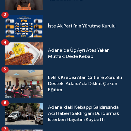
3
İşte Ak Parti’nin Yürütme Kurulu
4
Adana’da Üç Ayrı Ateş Yakan
Mutfak: Dede Kebap
5
Evlilik Kredisi Alan Çiftlere Zorunlu
Destek! Adana'da Dikkat Çeken
Eğitim
6
Adana'daki Kebapçı Saldırısında
Acı Haber! Saldırganı Durdurmak
İsterken Hayatını Kaybetti
7