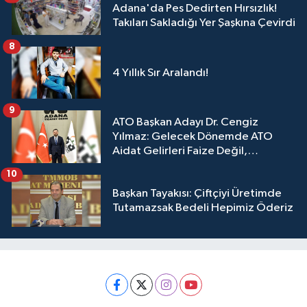
Adana'da Pes Dedirten Hırsızlık!
Takıları Sakladığı Yer Şaşkına Çevirdi
8
4 Yıllık Sır Aralandı!
9
ATO Başkan Adayı Dr. Cengiz
Yılmaz: Gelecek Dönemde ATO
Aidat Gelirleri Faize Değil,
Üyelerimize Ve Adana'ya Yatırılacak
10
Başkan Tayakısı: Çiftçiyi Üretimde
Tutamazsak Bedeli Hepimiz Öderiz